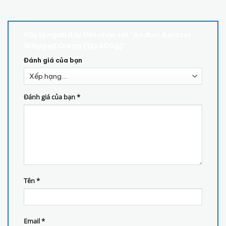
Hãy là người đầu tiên nhận xét “Anchor Aerosol
Whipped Cream (12x400g)”
Đánh giá của bạn
Đánh giá của bạn
*
Tên
*
Email
*