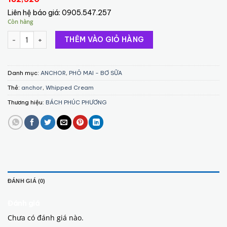
Liên hệ báo giá:
0905.547.257
Còn hàng
Anchor Aerosol Whipped Cream (12x400g) số lượng
THÊM VÀO GIỎ HÀNG
Danh mục:
ANCHOR
,
PHÔ MAI - BƠ SỮA
Thẻ:
anchor
,
Whipped Cream
Thương hiệu:
BÁCH PHÚC PHƯƠNG
ĐÁNH GIÁ (0)
Đánh giá
Chưa có đánh giá nào.