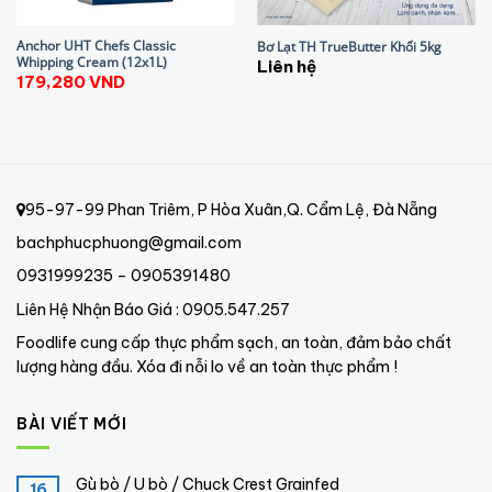
Anchor UHT Chefs Classic
Bơ Lạt TH TrueButter Khối 5kg
Whipping Cream (12x1L)
Liên hệ
179,280
VND
95-97-99 Phan Triêm, P Hòa Xuân,Q. Cẩm Lệ, Đà Nẵng
bachphucphuong@gmail.com
0931999235 – 0905391480
Liên Hệ Nhận Báo Giá : 0905.547.257
Foodlife cung cấp thực phẩm sạch, an toàn, đảm bảo chất
lượng hàng đầu. Xóa đi nỗi lo về an toàn thực phẩm !
BÀI VIẾT MỚI
Gù bò / U bò / Chuck Crest Grainfed
16