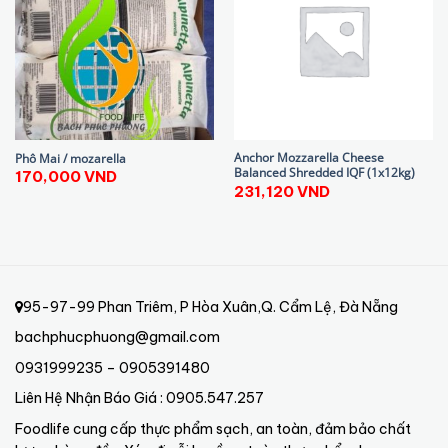
Anchor Mozzarella Cheese
Phô Mai / mozarella
Balanced Shredded IQF (1x12kg)
170,000
VND
231,120
VND
95-97-99 Phan Triêm, P Hòa Xuân,Q. Cẩm Lệ, Đà Nẵng
bachphucphuong@gmail.com
0931999235 – 0905391480
Liên Hệ Nhận Báo Giá : 0905.547.257
Foodlife cung cấp thực phẩm sạch, an toàn, đảm bảo chất