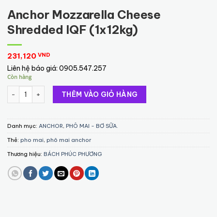
Anchor Mozzarella Cheese
Shredded IQF (1x12kg)
231,120
VND
Liên hệ báo giá:
0905.547.257
Còn hàng
Anchor Mozzarella Cheese Shredded IQF (1x12kg) số lượng
THÊM VÀO GIỎ HÀNG
Danh mục:
ANCHOR
,
PHÔ MAI - BƠ SỮA.
Thẻ:
pho mai
,
phô mai anchor
Thương hiệu:
BÁCH PHÚC PHƯƠNG