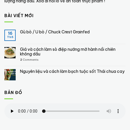
lượng hàng đầu. Xóa đi nỗi lo về an toàn thực phẩm !
BÀI VIẾT MỚI
Gù bò / U bò / Chuck Crest Grainfed
16
Th5
Giá và cách làm sò điệp nướng mỡ hành nồi chiên
không dầu
2
Comments
Nguyên liệu và cách làm bạch tuộc sốt Thái chua cay
BẢN ĐỒ