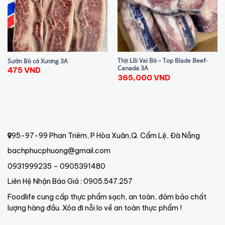
Thịt Lõi Vai Bò – Top Blade Beef-
Sườn Bò có Xương 3A
Canada 3A
475
VND
365,000
VND
95-97-99 Phan Triêm, P Hòa Xuân,Q. Cẩm Lệ, Đà Nẵng
bachphucphuong@gmail.com
0931999235 – 0905391480
Liên Hệ Nhận Báo Giá : 0905.547.257
Foodlife cung cấp thực phẩm sạch, an toàn, đảm bảo chất
lượng hàng đầu. Xóa đi nỗi lo về an toàn thực phẩm !