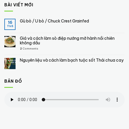
BÀI VIẾT MỚI
Gù bò / U bò / Chuck Crest Grainfed
16
Th5
Giá và cách làm sò điệp nướng mỡ hành nồi chiên
không dầu
2
Comments
Nguyên liệu và cách làm bạch tuộc sốt Thái chua cay
BẢN ĐỒ