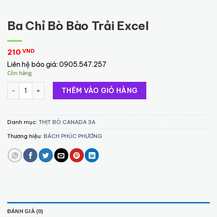
Ba Chỉ Bò Bào Trải Excel
210
VND
Liên hệ báo giá:
0905.547.257
Còn hàng
Ba Chỉ Bò Bào Trải Excel số lượng
THÊM VÀO GIỎ HÀNG
Danh mục:
THỊT BÒ CANADA 3A
Thương hiệu:
BÁCH PHÚC PHƯƠNG
ĐÁNH GIÁ (0)