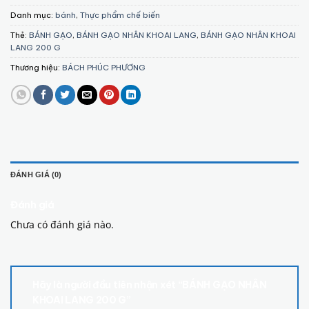
Danh mục:
bánh
,
Thực phẩm chế biến
Thẻ:
BÁNH GẠO
,
BÁNH GẠO NHÂN KHOAI LANG
,
BÁNH GẠO NHÂN KHOAI
LANG 200 G
Thương hiệu:
BÁCH PHÚC PHƯƠNG
ĐÁNH GIÁ (0)
Đánh giá
Chưa có đánh giá nào.
Hãy là người đầu tiên nhận xét “BÁNH GẠO NHÂN
KHOAI LANG 200 G”