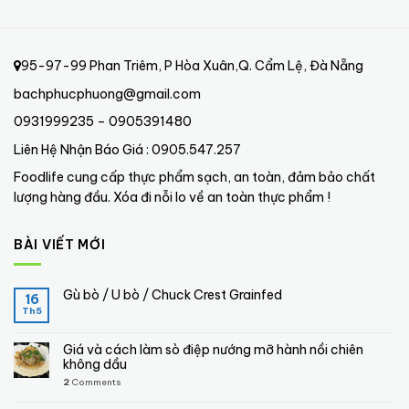
95-97-99 Phan Triêm, P Hòa Xuân,Q. Cẩm Lệ, Đà Nẵng
bachphucphuong@gmail.com
0931999235 – 0905391480
Liên Hệ Nhận Báo Giá : 0905.547.257
Foodlife cung cấp thực phẩm sạch, an toàn, đảm bảo chất
lượng hàng đầu. Xóa đi nỗi lo về an toàn thực phẩm !
BÀI VIẾT MỚI
Gù bò / U bò / Chuck Crest Grainfed
16
Th5
Giá và cách làm sò điệp nướng mỡ hành nồi chiên
không dầu
2
Comments