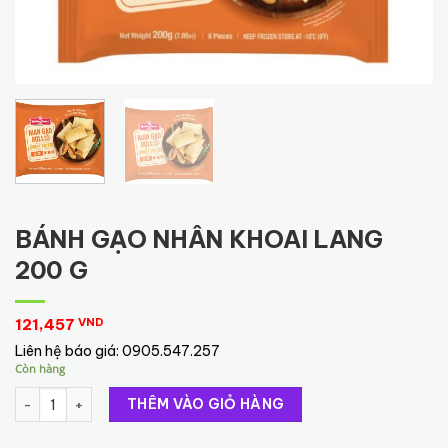
BÁNH GẠO NHÂN KHOAI LANG
200 G
121,457
VND
Liên hệ báo giá:
0905.547.257
Còn hàng
BÁNH GẠO NHÂN KHOAI LANG 200 G số lượng
THÊM VÀO GIỎ HÀNG