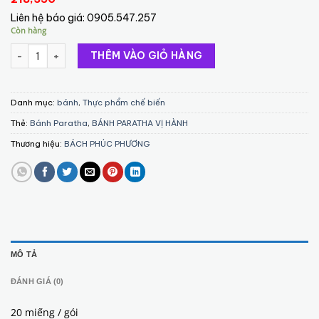
Liên hệ báo giá:
0905.547.257
Còn hàng
BÁNH PARATHA VỊ HÀNH (ONION) 1.3 Kg ( SINGAPORE) số lượng
THÊM VÀO GIỎ HÀNG
Danh mục:
bánh
,
Thực phẩm chế biến
Thẻ:
Bánh Paratha
,
BÁNH PARATHA VỊ HÀNH
Thương hiệu:
BÁCH PHÚC PHƯƠNG
MÔ TẢ
ĐÁNH GIÁ (0)
20 miếng / gói