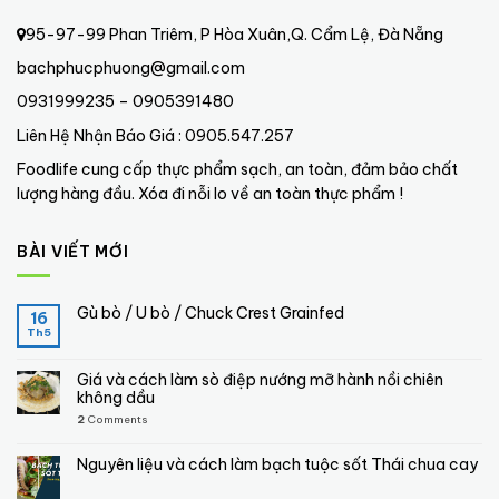
95-97-99 Phan Triêm, P Hòa Xuân,Q. Cẩm Lệ, Đà Nẵng
bachphucphuong@gmail.com
0931999235 – 0905391480
Liên Hệ Nhận Báo Giá : 0905.547.257
Foodlife cung cấp thực phẩm sạch, an toàn, đảm bảo chất
lượng hàng đầu. Xóa đi nỗi lo về an toàn thực phẩm !
BÀI VIẾT MỚI
Gù bò / U bò / Chuck Crest Grainfed
16
Th5
Giá và cách làm sò điệp nướng mỡ hành nồi chiên
không dầu
2
Comments
Nguyên liệu và cách làm bạch tuộc sốt Thái chua cay