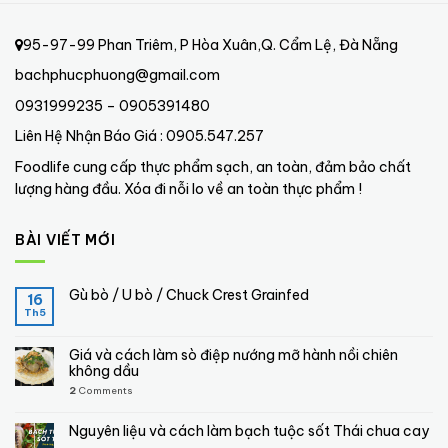
95-97-99 Phan Triêm, P Hòa Xuân,Q. Cẩm Lệ, Đà Nẵng
bachphucphuong@gmail.com
0931999235 – 0905391480
Liên Hệ Nhận Báo Giá : 0905.547.257
Foodlife cung cấp thực phẩm sạch, an toàn, đảm bảo chất
lượng hàng đầu. Xóa đi nỗi lo về an toàn thực phẩm !
BÀI VIẾT MỚI
Gù bò / U bò / Chuck Crest Grainfed
16
Th5
Giá và cách làm sò điệp nướng mỡ hành nồi chiên
không dầu
2
Comments
Nguyên liệu và cách làm bạch tuộc sốt Thái chua cay