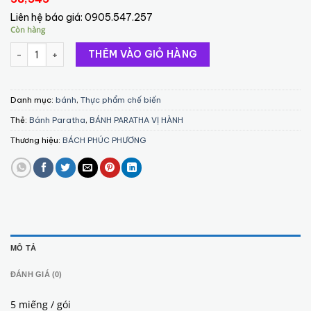
Liên hệ báo giá:
0905.547.257
Còn hàng
BÁNH PARATHA VỊ HÀNH (ONION) 325 G ( SINGAPORE) số lượng
THÊM VÀO GIỎ HÀNG
Danh mục:
bánh
,
Thực phẩm chế biến
Thẻ:
Bánh Paratha
,
BÁNH PARATHA VỊ HÀNH
Thương hiệu:
BÁCH PHÚC PHƯƠNG
MÔ TẢ
ĐÁNH GIÁ (0)
5 miếng / gói