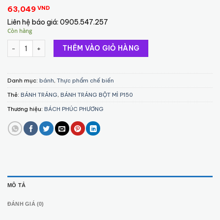
63,049
VND
Liên hệ báo giá:
0905.547.257
Còn hàng
BÁNH TRÁNG BỘT MÌ P150 (SINGAPORE) số lượng
THÊM VÀO GIỎ HÀNG
Danh mục:
bánh
,
Thực phẩm chế biến
Thẻ:
BÁNH TRÁNG
,
BÁNH TRÁNG BỘT MÌ P150
Thương hiệu:
BÁCH PHÚC PHƯƠNG
MÔ TẢ
ĐÁNH GIÁ (0)