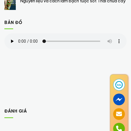
Nguyên liệu và cách làm bạch tuộc sốt Thái chua cay
BẢN ĐỒ
ĐÁNH GIÁ