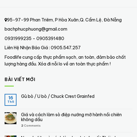
95-97-99 Phan Triêm, P Hòa Xuân,Q. Cẩm Lệ, Đà Nẵng
bachphucphuong@gmail.com
0931999235 – 0905391480
Liên Hệ Nhận Báo Giá : 0905.547.257
Foodlife cung cấp thực phẩm sạch, an toàn, đảm bảo chất
lượng hàng đầu. Xóa đi nỗi lo về an toàn thực phẩm !
BÀI VIẾT MỚI
Gù bò / U bò / Chuck Crest Grainfed
16
Th5
Giá và cách làm sò điệp nướng mỡ hành nồi chiên
không dầu
2
Comments