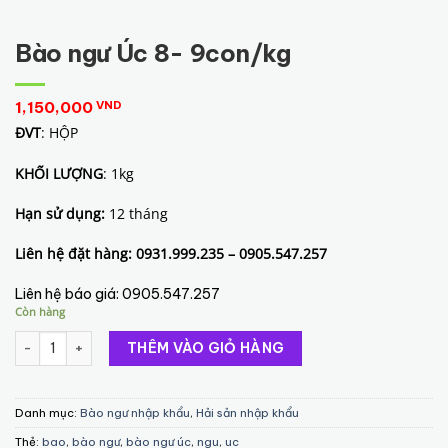
Bào ngư Úc 8- 9con/kg
1,150,000
VND
ĐVT
: HỘP
KHỐI LƯỢNG
: 1kg
Hạn sử dụng:
12 tháng
Liên hệ đặt hàng: 0931.999.235 – 0905.547.257
Liên hệ báo giá:
0905.547.257
Còn hàng
Bào ngư Úc 8- 9con/kg số lượng
THÊM VÀO GIỎ HÀNG
Danh mục:
Bào ngư nhập khẩu
,
Hải sản nhập khẩu
Thẻ:
bao
,
bào ngư
,
bào ngư úc
,
ngu
,
uc