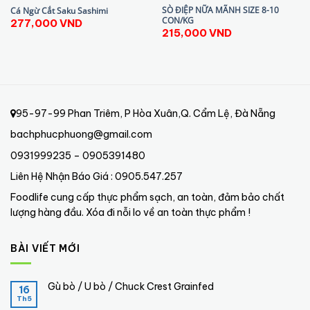
SÒ ĐIỆP NỮA MÃNH SIZE 8-10
Cá Ngừ Cắt Saku Sashimi
CON/KG
277,000
VND
215,000
VND
95-97-99 Phan Triêm, P Hòa Xuân,Q. Cẩm Lệ, Đà Nẵng
bachphucphuong@gmail.com
0931999235 – 0905391480
Liên Hệ Nhận Báo Giá : 0905.547.257
Foodlife cung cấp thực phẩm sạch, an toàn, đảm bảo chất
lượng hàng đầu. Xóa đi nỗi lo về an toàn thực phẩm !
BÀI VIẾT MỚI
Gù bò / U bò / Chuck Crest Grainfed
16
Th5