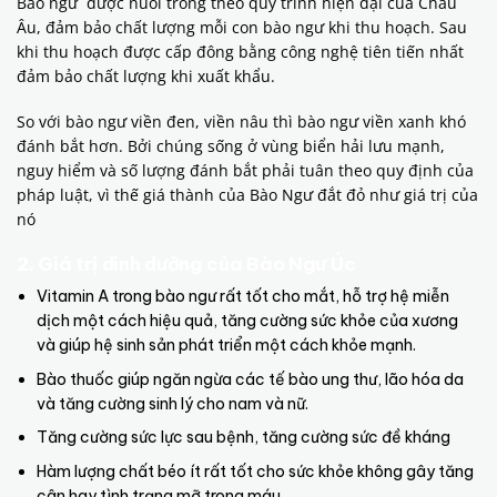
Bào ngư được nuôi trồng theo quy trình hiện đại của Châu
Âu, đảm bảo chất lượng mỗi con bào ngư khi thu hoạch. Sau
khi thu hoạch được cấp đông bằng công nghệ tiên tiến nhất
đảm bảo chất lượng khi xuất khẩu.
So với bào ngư viền đen, viền nâu thì bào ngư viền xanh khó
đánh bắt hơn. Bởi chúng sống ở vùng biển hải lưu mạnh,
nguy hiểm và số lượng đánh bắt phải tuân theo quy định của
pháp luật, vì thế giá thành của Bào Ngư đắt đỏ như giá trị của
nó
2. Giá trị dinh dưỡng của Bào Ngư Úc
Vitamin A trong bào ngư rất tốt cho mắt, hỗ trợ hệ miễn
dịch một cách hiệu quả, tăng cường sức khỏe của xương
và giúp hệ sinh sản phát triển một cách khỏe mạnh.
Bào thuốc giúp ngăn ngừa các tế bào ung thư, lão hóa da
và tăng cường sinh lý cho nam và nữ.
Tăng cường sức lực sau bệnh, tăng cường sức đề kháng
Hàm lượng chất béo ít rất tốt cho sức khỏe không gây tăng
cân hay tình trạng mỡ trong máu