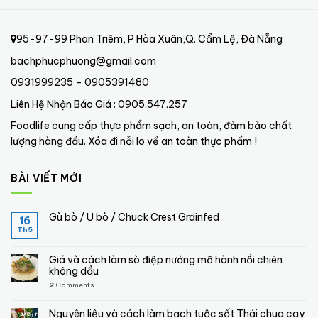
95-97-99 Phan Triêm, P Hòa Xuân,Q. Cẩm Lệ, Đà Nẵng
bachphucphuong@gmail.com
0931999235 – 0905391480
Liên Hệ Nhận Báo Giá : 0905.547.257
Foodlife cung cấp thực phẩm sạch, an toàn, đảm bảo chất
lượng hàng đầu. Xóa đi nỗi lo về an toàn thực phẩm !
BÀI VIẾT MỚI
Gù bò / U bò / Chuck Crest Grainfed
16
Th5
Giá và cách làm sò điệp nướng mỡ hành nồi chiên
không dầu
2
Comments
Nguyên liệu và cách làm bạch tuộc sốt Thái chua cay