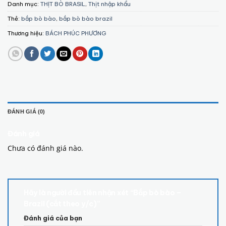
Danh mục:
THỊT BÒ BRASIL
,
Thịt nhập khẩu
Thẻ:
bắp bò bào
,
bắp bò bào brazil
Thương hiệu:
BÁCH PHÚC PHƯƠNG
ĐÁNH GIÁ (0)
Đánh giá
Chưa có đánh giá nào.
Hãy là người đầu tiên nhận xét “Bắp bò bào –
Brazil (cắt theo y/c)”
Đánh giá của bạn