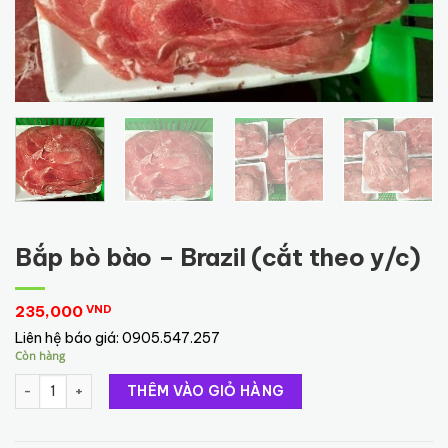
Bắp bò bào – Brazil (cắt theo y/c)
235,000
VND
Liên hệ báo giá:
0905.547.257
Còn hàng
Bắp bò bào - Brazil (cắt theo y/c) số lượng
THÊM VÀO GIỎ HÀNG