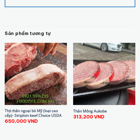
Sản phẩm tương tự
Thịt thăn ngoại bò Mỹ (loại cao
Thăn Mông Aukobe
cấp)- Striploin beef Choice USDA
313,200
VND
650,000
VND