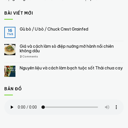
BÀI VIẾT MỚI
Gù bò / U bò / Chuck Crest Grainfed
16
Th5
Giá và cách làm sò điệp nướng mỡ hành nồi chiên
không dầu
2
Comments
Nguyên liệu và cách làm bạch tuộc sốt Thái chua cay
BẢN ĐỒ