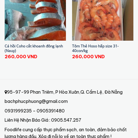
Cá hồi Coho cắt khoanh đông lạnh
Tôm Thẻ Hoso hấp size 31-
(Nauy)
40con/kg
260,000
VND
260,000
VND
95-97-99 Phan Triêm, P Hòa Xuân,Q. Cẩm Lệ, Đà Nẵng
bachphucphuong@gmail.com
0931999235 – 0905391480
Liên Hệ Nhận Báo Giá : 0905.547.257
Foodlife cung cấp thực phẩm sạch, an toàn, đảm bảo chất
lượng hàng đầu. Xóa đi nỗi lo về an toàn thực phẩm !