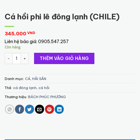
Cá hồi phi lê đông lạnh (CHILE)
345,000
VND
Liên hệ báo giá:
0905.547.257
Còn hàng
Cá hồi phi lê đông lạnh (CHILE) số lượng
THÊM VÀO GIỎ HÀNG
Danh mục:
CÁ
,
HẢI SẢN
Thẻ:
cá đông lạnh
,
cá hồi
Thương hiệu:
BÁCH PHÚC PHƯƠNG