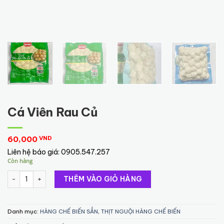
Cá Viên Rau Củ
60,000
VND
Liên hệ báo giá:
0905.547.257
Còn hàng
Cá Viên Rau Củ số lượng
THÊM VÀO GIỎ HÀNG
Danh mục:
HÀNG CHẾ BIẾN SẲN
,
THỊT NGUỘI HÀNG CHẾ BIẾN