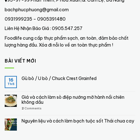
95-97-99 Phan Triêm, P Hòa Xuân,Q. Cẩm Lệ, Đà Nẵng
bachphucphuong@gmail.com
0931999235 – 0905391480
Liên Hệ Nhận Báo Giá : 0905.547.257
Foodlife cung cấp thực phẩm sạch, an toàn, đảm bảo chất
lượng hàng đầu. Xóa đi nỗi lo về an toàn thực phẩm !
BÀI VIẾT MỚI
Gù bò / U bò / Chuck Crest Grainfed
16
Th5
Giá và cách làm sò điệp nướng mỡ hành nồi chiên
không dầu
2
Comments
Nguyên liệu và cách làm bạch tuộc sốt Thái chua cay