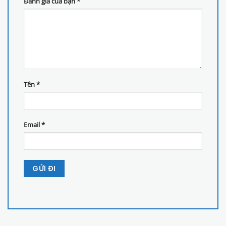
Đánh giá của bạn
*
Tên
*
Email
*