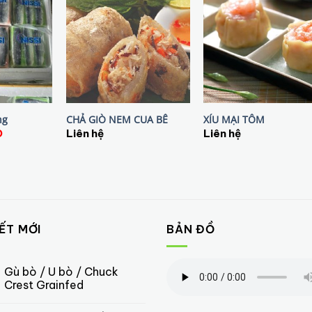
ng
CHẢ GIÒ NEM CUA BÊ
XÍU MẠI TÔM
D
Liên hệ
Liên hệ
IẾT MỚI
BẢN ĐỒ
Gù bò / U bò / Chuck
Crest Grainfed