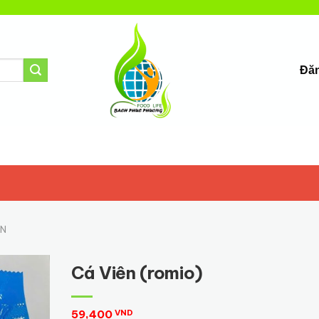
Đăn
ÊN
Cá Viên (romio)
59,400
VND