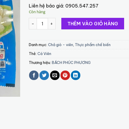
Liên hệ báo giá:
0905.547.257
Còn hàng
Cá Viên (romio) số lượng
THÊM VÀO GIỎ HÀNG
Danh mục:
Chả giò - viên
,
Thực phẩm chế biến
Thẻ:
Cá Viên
Thương hiệu:
BÁCH PHÚC PHƯƠNG