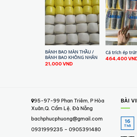
BÁNH BAO MÀN THẦU /
Cá trích ép trứ
BÁNH BAO KHÔNG NHÂN
464,400
VN
21,000
VND
95-97-99 Phan Triêm, P Hòa
BÀI V
Xuân,Q. Cẩm Lệ, Đà Nẵng
bachphucphuong@gmail.com
16
Th5
0931999235 – 0905391480