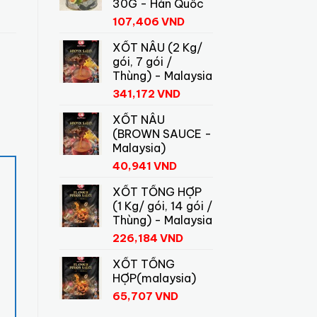
30G - Hàn Quốc
107,406
VND
XỐT NÂU (2 Kg/
gói, 7 gói /
Thùng) - Malaysia
341,172
VND
XỐT NÂU
(BROWN SAUCE -
Malaysia)
40,941
VND
XỐT TỔNG HỢP
(1 Kg/ gói, 14 gói /
Thùng) - Malaysia
226,184
VND
XỐT TỔNG
HỢP(malaysia)
65,707
VND