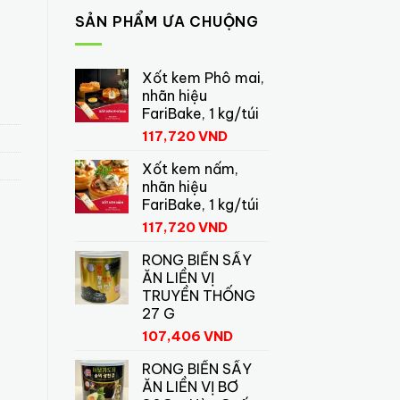
SẢN PHẨM ƯA CHUỘNG
Xốt kem Phô mai,
nhãn hiệu
FariBake, 1 kg/túi
117,720
VND
Xốt kem nấm,
nhãn hiệu
FariBake, 1 kg/túi
117,720
VND
RONG BIỂN SẤY
ĂN LIỀN VỊ
TRUYỀN THỐNG
27 G
107,406
VND
RONG BIỂN SẤY
ĂN LIỀN VỊ BƠ