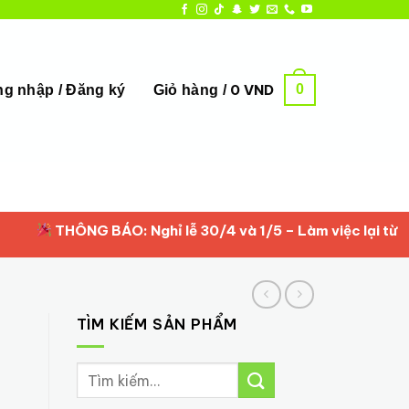
0
0
VND
g nhập / Đăng ký
Giỏ hàng /
THÔNG BÁO: Nghỉ lễ 30/4 và 1/5 – Làm việc lại từ 2/5/20
TÌM KIẾM SẢN PHẨM
Tìm
kiếm: