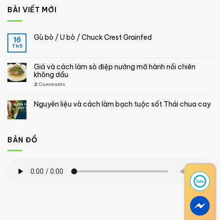
BÀI VIẾT MỚI
Gù bò / U bò / Chuck Crest Grainfed
16
Th5
Giá và cách làm sò điệp nướng mỡ hành nồi chiên
không dầu
2
Comments
Nguyên liệu và cách làm bạch tuộc sốt Thái chua cay
BẢN ĐỒ