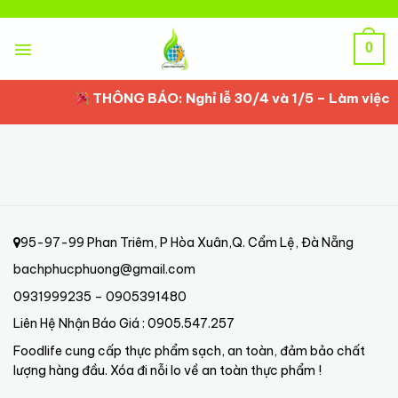
Skip
to
content
0
THÔNG BÁO: Nghỉ lễ 30/4 và 1/5 – Làm việc lạ
95-97-99 Phan Triêm, P Hòa Xuân,Q. Cẩm Lệ, Đà Nẵng
bachphucphuong@gmail.com
0931999235 – 0905391480
Liên Hệ Nhận Báo Giá : 0905.547.257
Foodlife cung cấp thực phẩm sạch, an toàn, đảm bảo chất
lượng hàng đầu. Xóa đi nỗi lo về an toàn thực phẩm !