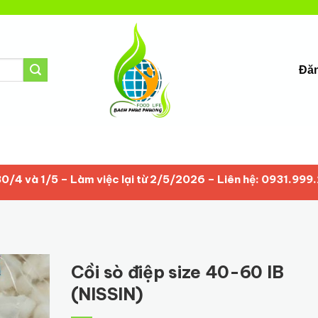
Đăn
/5 – Làm việc lại từ 2/5/2026 – Liên hệ: 0931.999.235
Cồi sò điệp size 40-60 IB
(NISSIN)