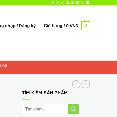
0
0
VND
g nhập / Đăng ký
Giỏ hàng /
TÌM KIẾM SẢN PHẨM
Tìm
kiếm: