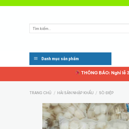
Skip
to
content
Tìm
kiếm:
Danh mục sản phẩm
THÔNG BÁO: Nghỉ lễ 30/4 và 1
TRANG CHỦ
/
HẢI SẢN NHẬP KHẨU
/
SÒ ĐIỆP