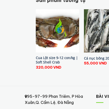
Sản phẩm tương tự
Cua Lột size 9-12 con/kg |
Cá nục bông 2
Soft Shell Crab
55,000
VND
320,000
VND
95-97-99 Phan Triêm, P Hòa
BÀI V
Xuân,Q. Cẩm Lệ, Đà Nẵng