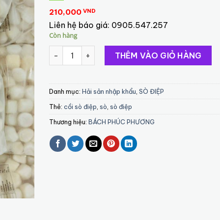
210,000
VND
Liên hệ báo giá:
0905.547.257
Còn hàng
Cồi sò điệp size 40-60 IB (NISSIN) số lượng
THÊM VÀO GIỎ HÀNG
Danh mục:
Hải sản nhập khẩu
,
SÒ ĐIỆP
Thẻ:
cồi sò điệp
,
sò
,
sò điệp
Thương hiệu:
BÁCH PHÚC PHƯƠNG