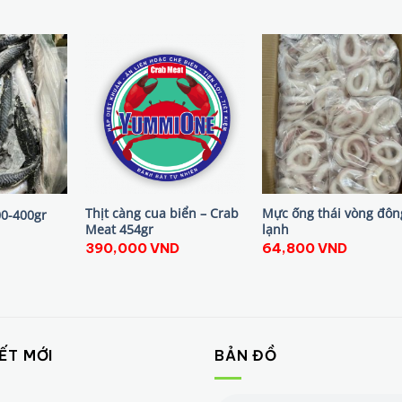
Thịt càng cua biển – Crab
Mực ống thái vòng đôn
00-400gr
Meat 454gr
lạnh
390,000
VND
64,800
VND
IẾT MỚI
BẢN ĐỒ