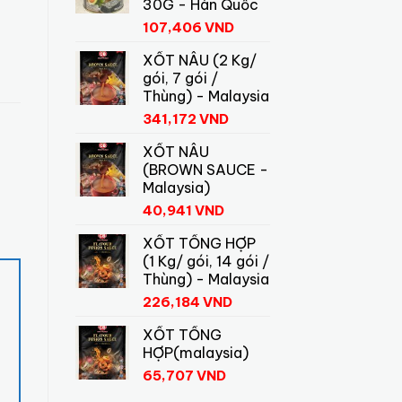
30G - Hàn Quốc
107,406
VND
XỐT NÂU (2 Kg/
gói, 7 gói /
Thùng) - Malaysia
341,172
VND
XỐT NÂU
(BROWN SAUCE -
Malaysia)
40,941
VND
XỐT TỔNG HỢP
(1 Kg/ gói, 14 gói /
Thùng) - Malaysia
226,184
VND
XỐT TỔNG
HỢP(malaysia)
65,707
VND