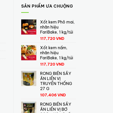
SẢN PHẨM ƯA CHUỘNG
Xốt kem Phô mai,
nhãn hiệu
FariBake, 1 kg/túi
117,720
VND
Xốt kem nấm,
nhãn hiệu
FariBake, 1 kg/túi
117,720
VND
RONG BIỂN SẤY
ĂN LIỀN VỊ
TRUYỀN THỐNG
27 G
107,406
VND
RONG BIỂN SẤY
ĂN LIỀN VỊ BƠ