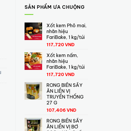
SẢN PHẨM ƯA CHUỘNG
Xốt kem Phô mai,
nhãn hiệu
FariBake, 1 kg/túi
e CHAI 250ml số lượng
117,720
VND
Xốt kem nấm,
nhãn hiệu
FariBake, 1 kg/túi
I
117,720
VND
RONG BIỂN SẤY
ĂN LIỀN VỊ
TRUYỀN THỐNG
27 G
107,406
VND
RONG BIỂN SẤY
ĂN LIỀN VỊ BƠ