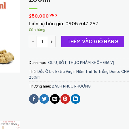
250,000
VND
Liên hệ báo giá:
0905.547.257
Còn hàng
Dầu Ô Liu Extra Virgin Nấm Truffle Trắng Dant
THÊM VÀO GIỎ HÀNG
Danh mục:
OLIU
,
SỐT
,
THỰC PHẨM KHÔ- GIA VỊ
Thẻ:
Dầu Ô Liu Extra Virgin Nấm Truffle Trắng Dante CHA
250ml
Thương hiệu:
BÁCH PHÚC PHƯƠNG