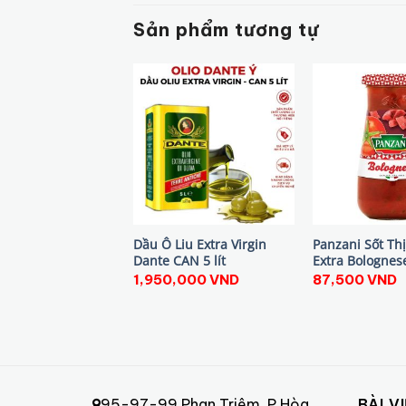
Sản phẩm tương tự
Dầu Ô Liu Extra Virgin
Panzani Sốt Th
Dante CAN 5 lít
Extra Bolognes
1,950,000
VND
87,500
VND
95-97-99 Phan Triêm, P Hòa
BÀI V