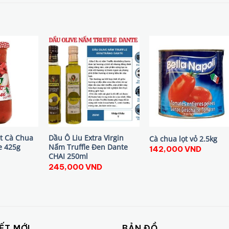
ịt Cà Chua
Dầu Ô Liu Extra Virgin
Cà chua lọt vỏ 2.5kg
e 425g
Nấm Truffle Đen Dante
142,000
VND
CHAI 250ml
245,000
VND
IẾT MỚI
BẢN ĐỒ