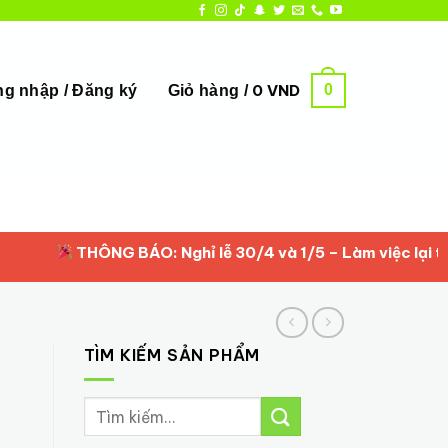
0
0
VND
g nhập / Đăng ký
Giỏ hàng /
THÔNG BÁO: Nghỉ lễ 30/4 và 1/5 – Làm việc lại từ 2/5/
TÌM KIẾM SẢN PHẨM
Tìm
kiếm: