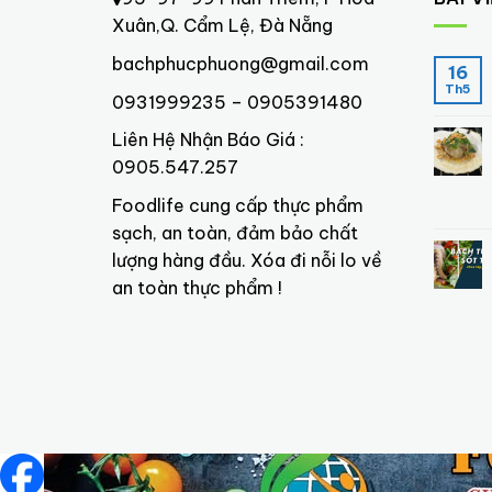
Xuân,Q. Cẩm Lệ, Đà Nẵng
bachphucphuong@gmail.com
16
Th5
0931999235 – 0905391480
Liên Hệ Nhận Báo Giá :
0905.547.257
Foodlife cung cấp thực phẩm
sạch, an toàn, đảm bảo chất
lượng hàng đầu. Xóa đi nỗi lo về
an toàn thực phẩm !