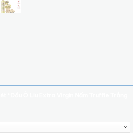
xét “Dầu Ô Liu Extra Virgin Nấm Truffle Trắng