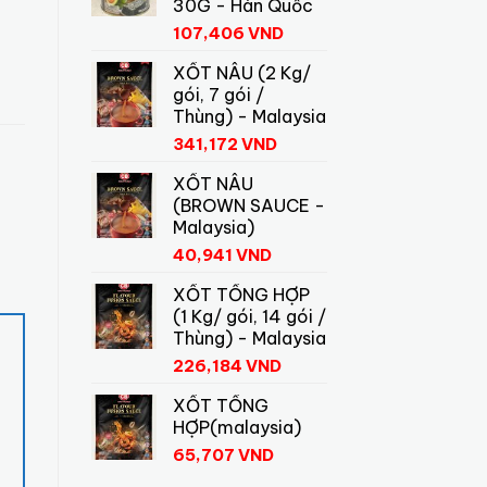
30G - Hàn Quốc
107,406
VND
XỐT NÂU (2 Kg/
gói, 7 gói /
Thùng) - Malaysia
341,172
VND
XỐT NÂU
(BROWN SAUCE -
Malaysia)
40,941
VND
XỐT TỔNG HỢP
(1 Kg/ gói, 14 gói /
Thùng) - Malaysia
226,184
VND
XỐT TỔNG
HỢP(malaysia)
65,707
VND