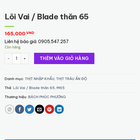
Lõi Vai / Blade thăn 65
165,000
VND
Liên hệ báo giá:
0905.547.257
Còn hàng
Lõi Vai / Blade thăn 65 số lượng
THÊM VÀO GIỎ HÀNG
Danh mục:
THỊT NHẬP KHẨU
,
THỊT TRÂU ẤN ĐỘ
Thẻ:
Lõi Vai / Blade thăn 65
,
M65
Thương hiệu:
BÁCH PHÚC PHƯƠNG