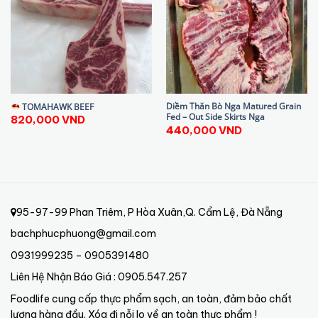
Diềm Thăn Bò Nga Matured Grain
TOMAHAWK BEEF
Fed – Out Side Skirts Nga
820,000
VND
440,000
VND
95-97-99 Phan Triêm, P Hòa Xuân,Q. Cẩm Lệ, Đà Nẵng
bachphucphuong@gmail.com
0931999235 – 0905391480
Liên Hệ Nhận Báo Giá : 0905.547.257
Foodlife cung cấp thực phẩm sạch, an toàn, đảm bảo chất
lượng hàng đầu. Xóa đi nỗi lo về an toàn thực phẩm !