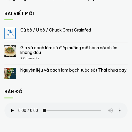
BÀI VIẾT MỚI
Gù bò / U bò / Chuck Crest Grainfed
16
Th5
Giá và cách làm sò điệp nướng mỡ hành nồi chiên
không dầu
2
Comments
Nguyên liệu và cách làm bạch tuộc sốt Thái chua cay
BẢN ĐỒ