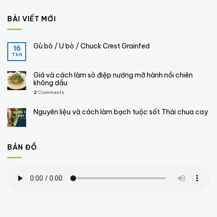
BÀI VIẾT MỚI
Gù bò / U bò / Chuck Crest Grainfed
16
Th5
Giá và cách làm sò điệp nướng mỡ hành nồi chiên
không dầu
2
Comments
Nguyên liệu và cách làm bạch tuộc sốt Thái chua cay
BẢN ĐỒ