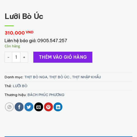
Lưỡi Bò Úc
310,000
VND
Liên hệ báo giá:
0905.547.257
Còn hàng
Lưỡi Bò Úc số lượng
THÊM VÀO GIỎ HÀNG
Danh mục:
THỊT BÒ NGA
,
THỊT BÒ ÚC.
,
THỊT NHẬP KHẨU
Thẻ:
LƯỠI BÒ
Thương hiệu:
BÁCH PHÚC PHƯƠNG