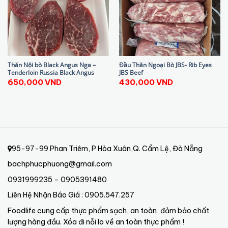
Thăn Nội bò Black Angus Nga –
Đầu Thăn Ngoại Bò JBS- Rib Eyes
Tenderloin Russia Black Angus
JBS Beef
650,000
VND
430,000
VND
95-97-99 Phan Triêm, P Hòa Xuân,Q. Cẩm Lệ, Đà Nẵng
bachphucphuong@gmail.com
0931999235 – 0905391480
Liên Hệ Nhận Báo Giá : 0905.547.257
Foodlife cung cấp thực phẩm sạch, an toàn, đảm bảo chất
lượng hàng đầu. Xóa đi nỗi lo về an toàn thực phẩm !