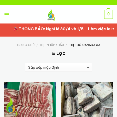
Skip
to
content
0
THÔNG BÁO: Nghỉ lễ 30/4 và 1/5 – Làm việc lại từ 
TRANG CHỦ
/
THỊT NHẬP KHẨU
/
THỊT BÒ CANADA 3A
LỌC