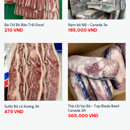
Ba Chỉ Bò Bào Trải Excel
Nạm bò Mỹ – Canada 3a
210
VND
185,000
VND
Thịt Lõi Vai Bò – Top Blade Beef-
Sườn Bò có Xương 3A
Canada 3A
475
VND
365,000
VND