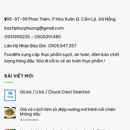
95-97-99 Phan Triêm, P Hòa Xuân,Q. Cẩm Lệ, Đà Nẵng
bachphucphuong@gmail.com
0931999235 – 0905391480
Liên Hệ Nhận Báo Giá : 0905.547.257
Foodlife cung cấp thực phẩm sạch, an toàn, đảm bảo chất
lượng hàng đầu. Xóa đi nỗi lo về an toàn thực phẩm !
BÀI VIẾT MỚI
Gù bò / U bò / Chuck Crest Grainfed
16
Th5
Giá và cách làm sò điệp nướng mỡ hành nồi chiên
không dầu
2
Comments