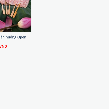
xiên nướng Open
VND