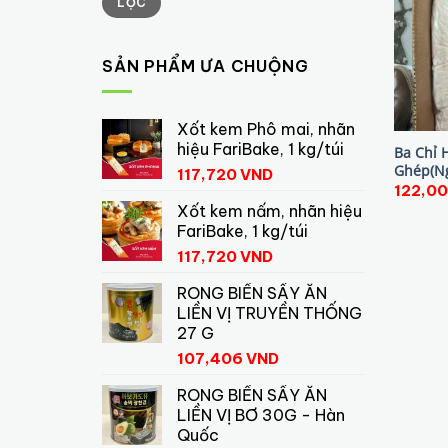
LỌC
tối
tối
thiểu
đa
SẢN PHẨM ƯA CHUỘNG
Xốt kem Phô mai, nhãn
hiệu FariBake, 1 kg/túi
Ba Chỉ 
Ghép(N
117,720
VND
122,0
Xốt kem nấm, nhãn hiệu
FariBake, 1 kg/túi
117,720
VND
RONG BIỂN SẤY ĂN
LIỀN VỊ TRUYỀN THỐNG
27 G
107,406
VND
RONG BIỂN SẤY ĂN
LIỀN VỊ BƠ 30G - Hàn
Quốc