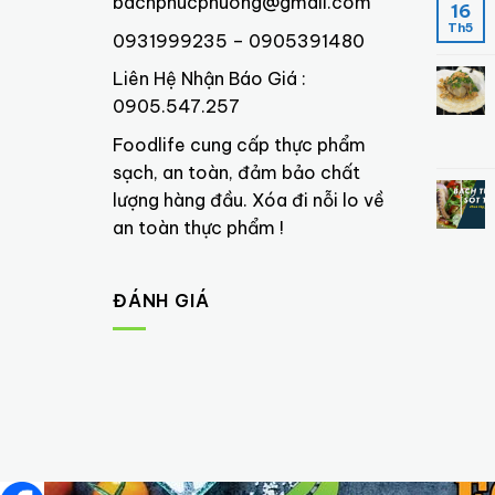
bachphucphuong@gmail.com
16
Th5
0931999235 – 0905391480
Liên Hệ Nhận Báo Giá :
0905.547.257
Foodlife cung cấp thực phẩm
sạch, an toàn, đảm bảo chất
lượng hàng đầu. Xóa đi nỗi lo về
an toàn thực phẩm !
ĐÁNH GIÁ