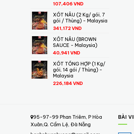
107,406
VND
XỐT NÂU (2 Kg/ gói, 7
gói / Thùng) - Malaysia
341,172
VND
XỐT NÂU (BROWN
SAUCE - Malaysia)
40,941
VND
XỐT TỔNG HỢP (1 Kg/
gói, 14 gói / Thùng) -
Malaysia
226,184
VND
95-97-99 Phan Triêm, P Hòa
BÀI V
Xuân,Q. Cẩm Lệ, Đà Nẵng