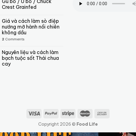
Gù bò / U bò / Chuck
Crest Grainfed
Giá và cách làm sò điệp
nướng mỡ hành nồi chiên
không dầu
2
Comments
Nguyên liệu và cách làm
bạch tuộc sốt Thái chua
cay
Copyright 2026 ©
Food Life