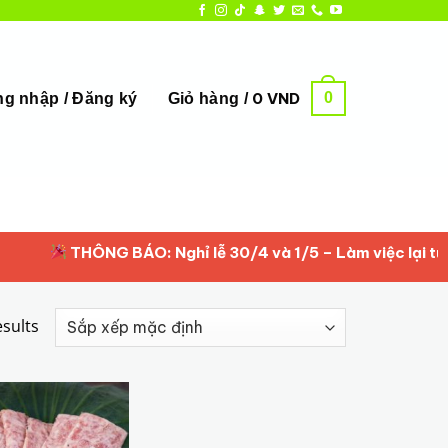
0
0
VND
g nhập / Đăng ký
Giỏ hàng /
THÔNG BÁO: Nghỉ lễ 30/4 và 1/5 – Làm việc lại từ 2/5
esults