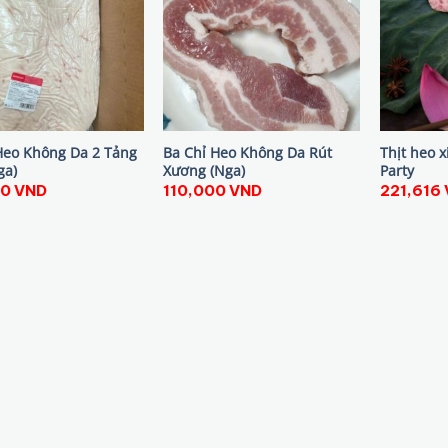
Heo Không Da 2 Tảng
Ba Chỉ Heo Không Da Rút
Thịt heo 
ga)
Xương (Nga)
Party
00
VND
110,000
VND
221,616