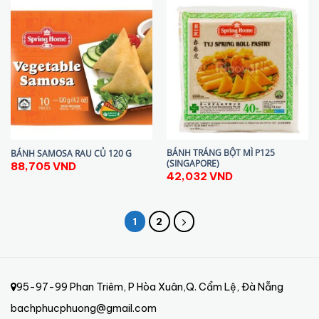
BÁNH TRÁNG BỘT MÌ P125
BÁNH SAMOSA RAU CỦ 120 G
(SINGAPORE)
88,705
VND
42,032
VND
1
2
95-97-99 Phan Triêm, P Hòa Xuân,Q. Cẩm Lệ, Đà Nẵng
bachphucphuong@gmail.com