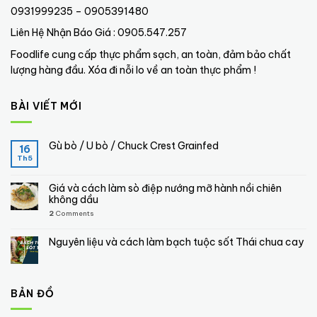
0931999235 – 0905391480
Liên Hệ Nhận Báo Giá : 0905.547.257
Foodlife cung cấp thực phẩm sạch, an toàn, đảm bảo chất
lượng hàng đầu. Xóa đi nỗi lo về an toàn thực phẩm !
BÀI VIẾT MỚI
Gù bò / U bò / Chuck Crest Grainfed
16
Th5
Giá và cách làm sò điệp nướng mỡ hành nồi chiên
không dầu
2
Comments
Nguyên liệu và cách làm bạch tuộc sốt Thái chua cay
BẢN ĐỒ