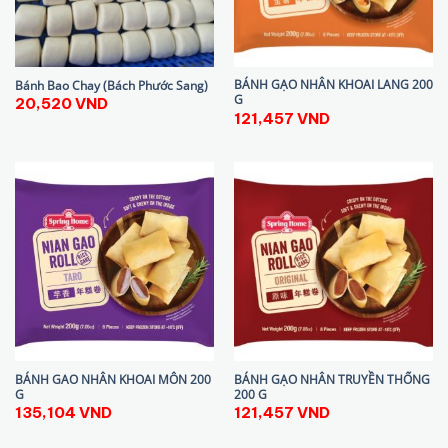
BÁNH GẠO NHÂN KHOAI LANG 200
Bánh Bao Chay (Bách Phước Sang)
G
20,520
VND
121,457
VND
BÁNH GAO NHÂN KHOAI MÔN 200
BÁNH GẠO NHÂN TRUYỀN THỐNG
G
200 G
135,104
VND
121,457
VND