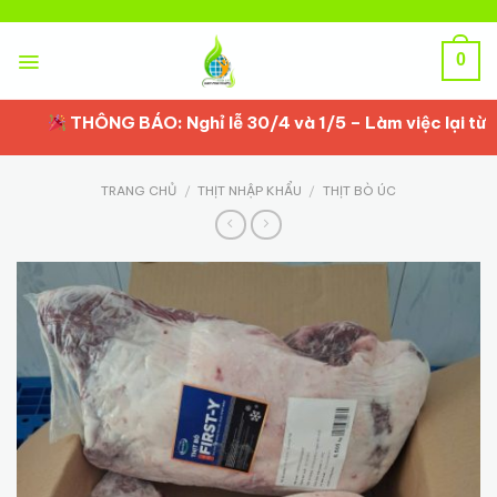
Skip
to
content
0
THÔNG BÁO: Nghỉ lễ 30/4 và 1/5 – Làm việc lại từ 2/5
TRANG CHỦ
/
THỊT NHẬP KHẨU
/
THỊT BÒ ÚC