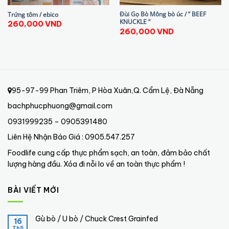
Đùi Gọ Bò Mông bò úc / ” BEEF
Trứng tôm / ebico
KNUCKLE “
260,000
VND
260,000
VND
95-97-99 Phan Triêm, P Hòa Xuân,Q. Cẩm Lệ, Đà Nẵng
bachphucphuong@gmail.com
0931999235 – 0905391480
Liên Hệ Nhận Báo Giá : 0905.547.257
Foodlife cung cấp thực phẩm sạch, an toàn, đảm bảo chất
lượng hàng đầu. Xóa đi nỗi lo về an toàn thực phẩm !
BÀI VIẾT MỚI
Gù bò / U bò / Chuck Crest Grainfed
16
Th5