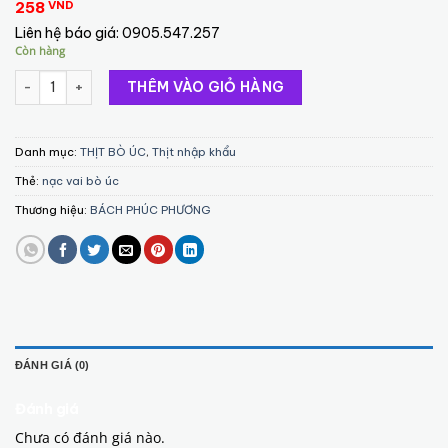
258
VND
Liên hệ báo giá:
0905.547.257
Còn hàng
Nạc Vai Bò số lượng
THÊM VÀO GIỎ HÀNG
Danh mục:
THỊT BÒ ÚC
,
Thịt nhập khẩu
Thẻ:
nạc vai bò úc
Thương hiệu:
BÁCH PHÚC PHƯƠNG
ĐÁNH GIÁ (0)
Đánh giá
Chưa có đánh giá nào.