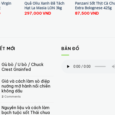
 Virgin
Quả Oliu Xanh Đã Tách
Panzani Sốt Thịt Cà Ch
t
Hạt La Masia LON 3kg
Extra Bolognese 425g
D
297,000
VND
87,500
VND
IẾT MỚI
BẢN ĐỒ
Gù bò / U bò / Chuck
Crest Grainfed
Giá và cách làm sò điệp
nướng mỡ hành nồi chiên
không dầu
2
Comments
Nguyên liệu và cách làm
bạch tuộc sốt Thái chua