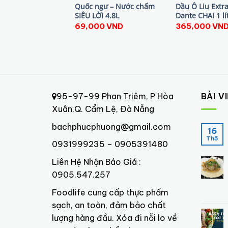
Quốc ngư – Nước chấm
Dầu Ô Liu Extra
SIÊU LỜI 4.8L
Dante CHAI 1 lí
69,000
VND
365,000
VN
95-97-99 Phan Triêm, P Hòa
BÀI V
Xuân,Q. Cẩm Lệ, Đà Nẵng
bachphucphuong@gmail.com
16
Th5
0931999235 – 0905391480
Liên Hệ Nhận Báo Giá :
0905.547.257
Foodlife cung cấp thực phẩm
sạch, an toàn, đảm bảo chất
lượng hàng đầu. Xóa đi nỗi lo về