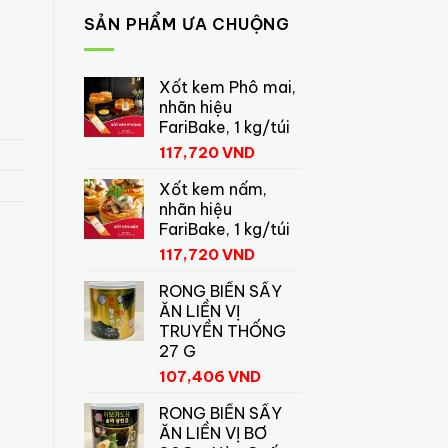
SẢN PHẨM ƯA CHUỘNG
Xốt kem Phô mai,
nhãn hiệu
FariBake, 1 kg/túi
117,720
VND
Xốt kem nấm,
nhãn hiệu
FariBake, 1 kg/túi
117,720
VND
RONG BIỂN SẤY
ĂN LIỀN VỊ
TRUYỀN THỐNG
27 G
107,406
VND
RONG BIỂN SẤY
ĂN LIỀN VỊ BƠ