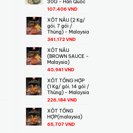
30G - Hàn Quốc
107,406
VND
XỐT NÂU (2 Kg/
gói, 7 gói /
Thùng) - Malaysia
341,172
VND
XỐT NÂU
(BROWN SAUCE -
Malaysia)
40,941
VND
XỐT TỔNG HỢP
(1 Kg/ gói, 14 gói /
Thùng) - Malaysia
226,184
VND
XỐT TỔNG
HỢP(malaysia)
65,707
VND