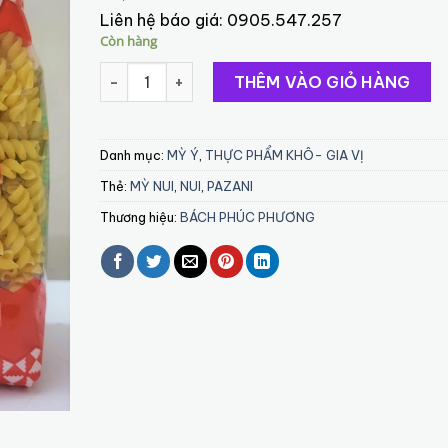
Liên hệ báo giá:
0905.547.257
Còn hàng
Panzani Nui Xoắn Fusilli 400g số lượng
THÊM VÀO GIỎ HÀNG
Danh mục:
MỲ Ý
,
THỰC PHẨM KHÔ- GIA VỊ
Thẻ:
MỲ NUI
,
NUI
,
PAZANI
Thương hiệu:
BÁCH PHÚC PHƯƠNG