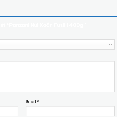
xét “Panzani Nui Xoắn Fusilli 400g”
Email
*