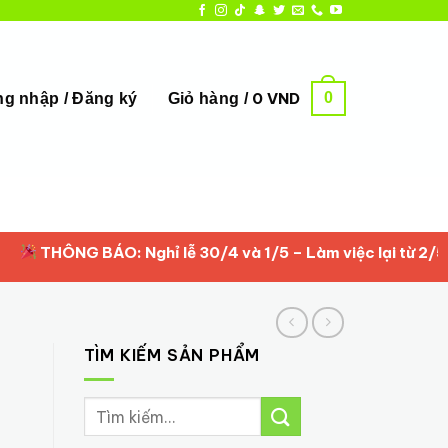
0
0
VND
g nhập / Đăng ký
Giỏ hàng /
HÔNG BÁO: Nghỉ lễ 30/4 và 1/5 – Làm việc lại từ 2/5/2026 
TÌM KIẾM SẢN PHẨM
Tìm
kiếm: