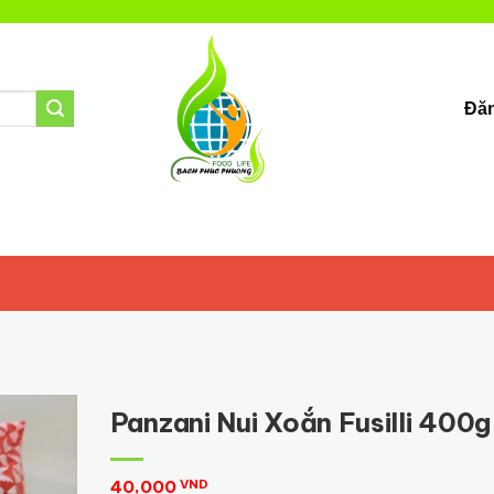
Đăn
T
Panzani Nui Xoắn Fusilli 400g
40,000
VND