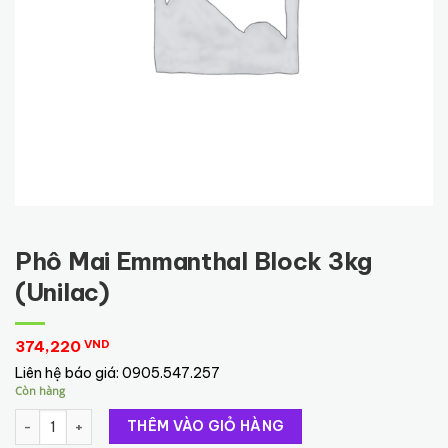
Phô Mai Emmanthal Block 3kg
(Unilac)
374,220
VND
Liên hệ báo giá:
0905.547.257
Còn hàng
Phô Mai Emmanthal Block 3kg (Unilac) số lượng
THÊM VÀO GIỎ HÀNG