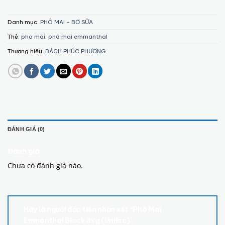
Danh mục:
PHÔ MAI - BƠ SỮA
Thẻ:
pho mai
,
phô mai emmanthal
Thương hiệu:
BÁCH PHÚC PHƯƠNG
ĐÁNH GIÁ (0)
Đánh giá
Chưa có đánh giá nào.
Hãy là người đầu tiên nhận xét “Phô Mai
Emmanthal Block 3kg (Unilac)”