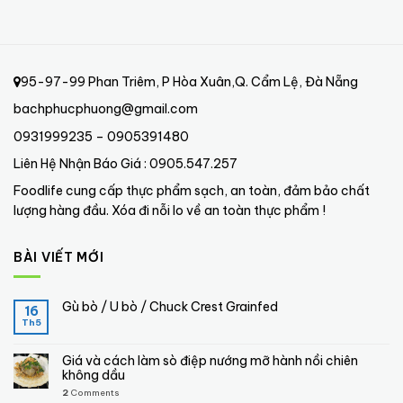
95-97-99 Phan Triêm, P Hòa Xuân,Q. Cẩm Lệ, Đà Nẵng
bachphucphuong@gmail.com
0931999235 – 0905391480
Liên Hệ Nhận Báo Giá : 0905.547.257
Foodlife cung cấp thực phẩm sạch, an toàn, đảm bảo chất
lượng hàng đầu. Xóa đi nỗi lo về an toàn thực phẩm !
BÀI VIẾT MỚI
Gù bò / U bò / Chuck Crest Grainfed
16
Th5
Giá và cách làm sò điệp nướng mỡ hành nồi chiên
không dầu
2
Comments