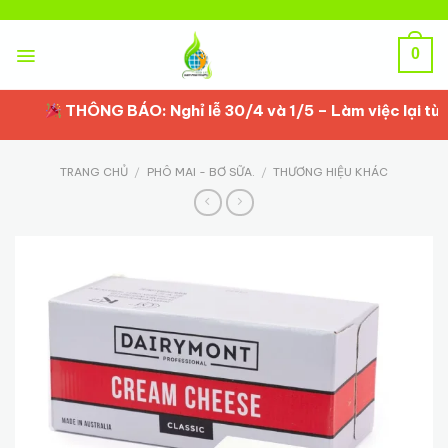
Skip
to
content
0
THÔNG BÁO: Nghỉ lễ 30/4 và 1/5 – Làm việc lại từ 2/
TRANG CHỦ
/
PHÔ MAI - BƠ SỮA.
/
THƯƠNG HIỆU KHÁC