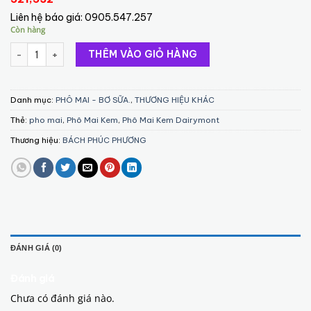
Liên hệ báo giá:
0905.547.257
Còn hàng
Phô Mai Kem Dairymont 2kg (Australia) số lượng
THÊM VÀO GIỎ HÀNG
Danh mục:
PHÔ MAI - BƠ SỮA.
,
THƯƠNG HIỆU KHÁC
Thẻ:
pho mai
,
Phô Mai Kem
,
Phô Mai Kem Dairymont
Thương hiệu:
BÁCH PHÚC PHƯƠNG
ĐÁNH GIÁ (0)
Đánh giá
Chưa có đánh giá nào.