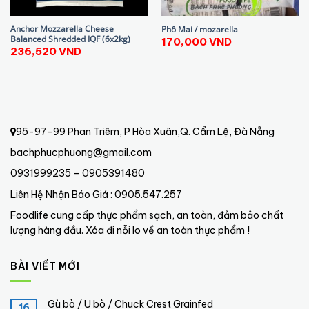
Anchor Mozzarella Cheese
Phô Mai / mozarella
Balanced Shredded IQF (6x2kg)
170,000
VND
236,520
VND
95-97-99 Phan Triêm, P Hòa Xuân,Q. Cẩm Lệ, Đà Nẵng
bachphucphuong@gmail.com
0931999235 – 0905391480
Liên Hệ Nhận Báo Giá : 0905.547.257
Foodlife cung cấp thực phẩm sạch, an toàn, đảm bảo chất
lượng hàng đầu. Xóa đi nỗi lo về an toàn thực phẩm !
BÀI VIẾT MỚI
Gù bò / U bò / Chuck Crest Grainfed
16