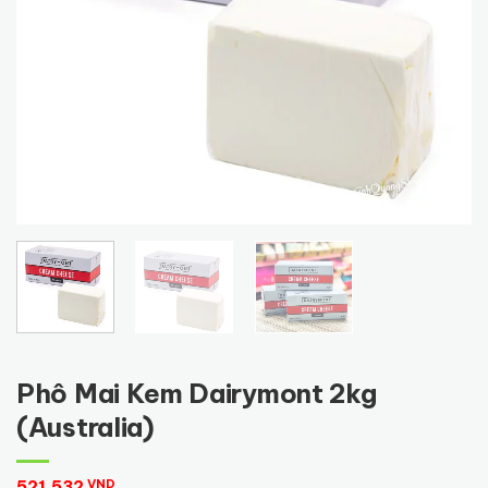
Phô Mai Kem Dairymont 2kg
(Australia)
521,532
VND