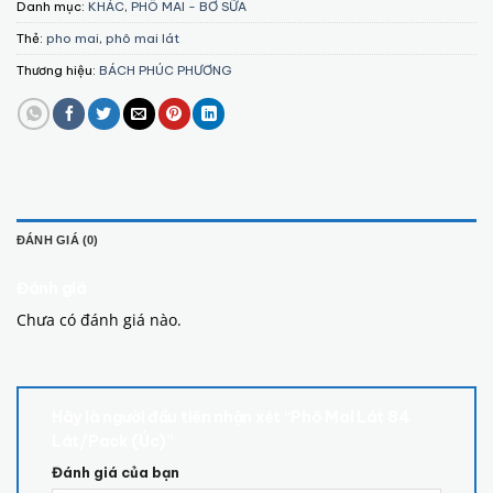
Danh mục:
KHÁC
,
PHÔ MAI - BƠ SỮA
Thẻ:
pho mai
,
phô mai lát
Thương hiệu:
BÁCH PHÚC PHƯƠNG
ĐÁNH GIÁ (0)
Đánh giá
Chưa có đánh giá nào.
Hãy là người đầu tiên nhận xét “Phô Mai Lát 84
Lát/Pack (Úc)”
Đánh giá của bạn