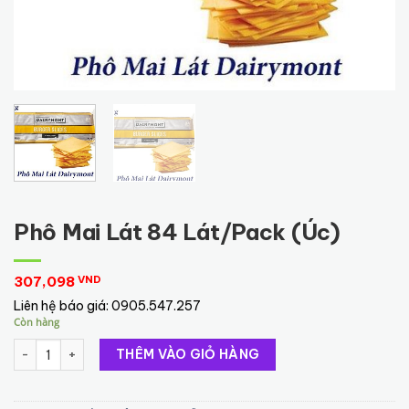
Phô Mai Lát 84 Lát/Pack (Úc)
307,098
VND
Liên hệ báo giá:
0905.547.257
Còn hàng
Phô Mai Lát 84 Lát/Pack (Úc) số lượng
THÊM VÀO GIỎ HÀNG