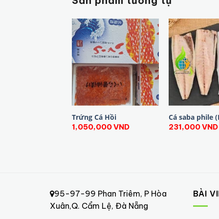
Sản phẩm tương tự
Trứng Cá Hồi
Cá saba phile 
1,050,000
VND
231,000
VND
95-97-99 Phan Triêm, P Hòa
BÀI V
Xuân,Q. Cẩm Lệ, Đà Nẵng