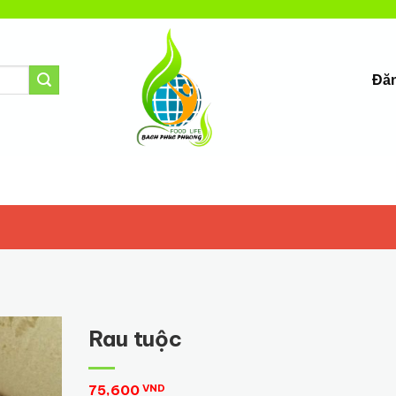
Đăn
T
Rau tuộc
75,600
VND