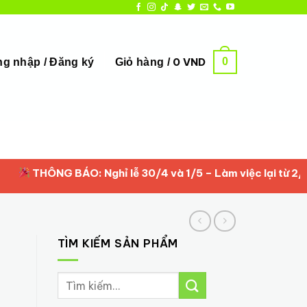
0
0
VND
g nhập / Đăng ký
Giỏ hàng /
HÔNG BÁO: Nghỉ lễ 30/4 và 1/5 – Làm việc lại từ 2/5/2026
TÌM KIẾM SẢN PHẨM
Tìm
kiếm: