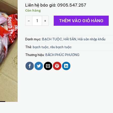
Liên hệ báo giá:
0905.547.257
Còn hàng
Rau tuộc số lượng
THÊM VÀO GIỎ HÀNG
Danh mục:
BẠCH TUỘC
,
HẢI SẢN
,
Hải sản nhập khẩu
Thẻ:
bạch tuộc
,
râu bạch tuộc
Thương hiệu:
BÁCH PHÚC PHƯƠNG