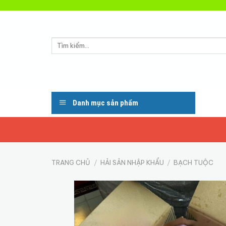
Skip
to
content
Tìm
kiếm:
Danh mục sản phẩm
TRANG CHỦ
/
HẢI SẢN NHẬP KHẨU
/
BẠCH TUỘC