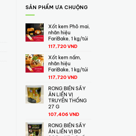
SẢN PHẨM ƯA CHUỘNG
Xốt kem Phô mai,
nhãn hiệu
FariBake, 1 kg/túi
117,720
VND
Xốt kem nấm,
nhãn hiệu
FariBake, 1 kg/túi
117,720
VND
RONG BIỂN SẤY
ĂN LIỀN VỊ
TRUYỀN THỐNG
27 G
107,406
VND
RONG BIỂN SẤY
ĂN LIỀN VỊ BƠ