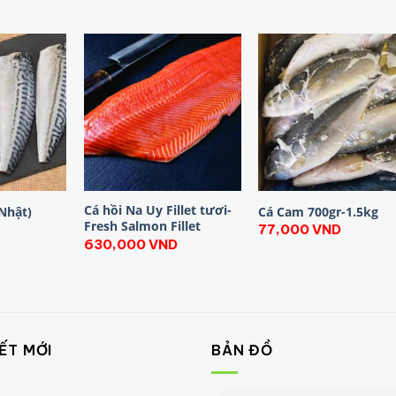
Cá hồi Na Uy Fillet tươi-
(Nhật)
Cá Cam 700gr-1.5kg
Fresh Salmon Fillet
77,000
VND
630,000
VND
IẾT MỚI
BẢN ĐỒ