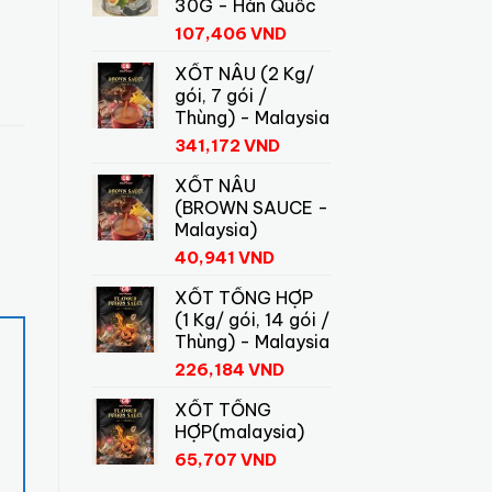
30G - Hàn Quốc
107,406
VND
XỐT NÂU (2 Kg/
gói, 7 gói /
Thùng) - Malaysia
341,172
VND
XỐT NÂU
(BROWN SAUCE -
Malaysia)
40,941
VND
XỐT TỔNG HỢP
(1 Kg/ gói, 14 gói /
Thùng) - Malaysia
226,184
VND
XỐT TỔNG
HỢP(malaysia)
65,707
VND