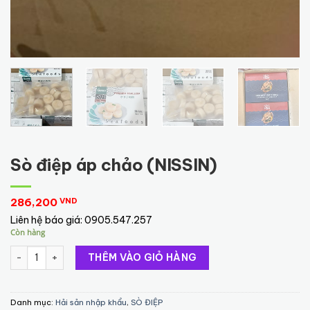
Sò điệp áp chảo (NISSIN)
286,200
VND
Liên hệ báo giá:
0905.547.257
Còn hàng
Sò điệp áp chảo (NISSIN) số lượng
THÊM VÀO GIỎ HÀNG
Danh mục:
Hải sản nhập khẩu
,
SÒ ĐIỆP