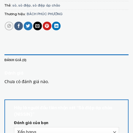
Thẻ:
sò
,
sò điệp
,
sò điệp áp chảo
Thương hiệu:
BÁCH PHÚC PHƯƠNG
ĐÁNH GIÁ (0)
Đánh giá
Chưa có đánh giá nào.
Hãy là người đầu tiên nhận xét “Sò điệp áp chảo
(NISSIN)”
Đánh giá của bạn