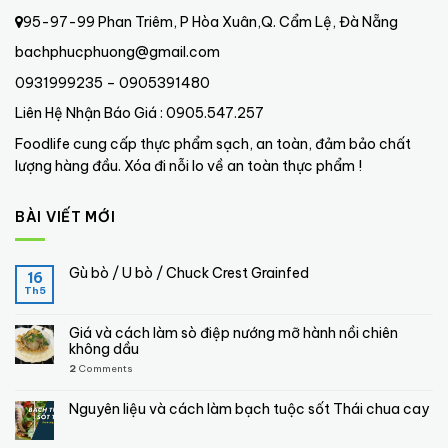
95-97-99 Phan Triêm, P Hòa Xuân,Q. Cẩm Lệ, Đà Nẵng
bachphucphuong@gmail.com
0931999235 – 0905391480
Liên Hệ Nhận Báo Giá : 0905.547.257
Foodlife cung cấp thực phẩm sạch, an toàn, đảm bảo chất
lượng hàng đầu. Xóa đi nỗi lo về an toàn thực phẩm !
BÀI VIẾT MỚI
Gù bò / U bò / Chuck Crest Grainfed
16
Th5
Giá và cách làm sò điệp nướng mỡ hành nồi chiên
không dầu
2
Comments
Nguyên liệu và cách làm bạch tuộc sốt Thái chua cay