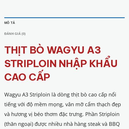
MÔ TẢ
ĐÁNH GIÁ (0)
THỊT BÒ WAGYU A3
STRIPLOIN NHẬP KHẨU
CAO CẤP
Wagyu A3 Striploin là dòng thịt bò cao cấp nổi
tiếng với độ mềm mọng, vân mỡ cẩm thạch đẹp
và hương vị béo thơm đặc trưng. Phần Striploin
(thăn ngoại) được nhiều nhà hàng steak và BBQ