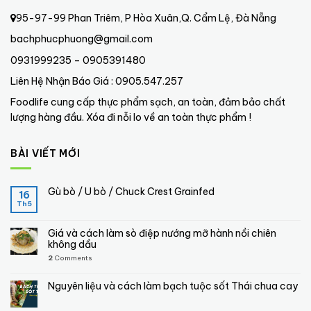
95-97-99 Phan Triêm, P Hòa Xuân,Q. Cẩm Lệ, Đà Nẵng
bachphucphuong@gmail.com
0931999235 – 0905391480
Liên Hệ Nhận Báo Giá : 0905.547.257
Foodlife cung cấp thực phẩm sạch, an toàn, đảm bảo chất
lượng hàng đầu. Xóa đi nỗi lo về an toàn thực phẩm !
BÀI VIẾT MỚI
Gù bò / U bò / Chuck Crest Grainfed
16
Th5
Giá và cách làm sò điệp nướng mỡ hành nồi chiên
không dầu
2
Comments
Nguyên liệu và cách làm bạch tuộc sốt Thái chua cay