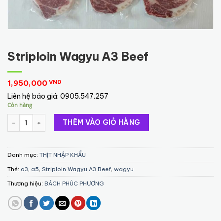
Striploin Wagyu A3 Beef
1,950,000
VND
Liên hệ báo giá:
0905.547.257
Còn hàng
Striploin Wagyu A3 Beef số lượng
THÊM VÀO GIỎ HÀNG
Danh mục:
THỊT NHẬP KHẨU
Thẻ:
a3
,
a5
,
Striploin Wagyu A3 Beef
,
wagyu
Thương hiệu:
BÁCH PHÚC PHƯƠNG