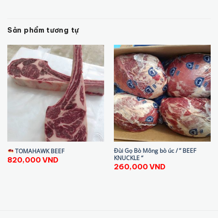
Sản phẩm tương tự
Đùi Gọ Bò Mông bò úc / ” BEEF
TOMAHAWK BEEF
KNUCKLE “
820,000
VND
260,000
VND