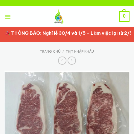
Skip
to
content
0
THÔNG BÁO: Nghỉ lễ 30/4 và 1/5 – Làm việc lại từ 2/5/20
TRANG CHỦ
/
THỊT NHẬP KHẨU