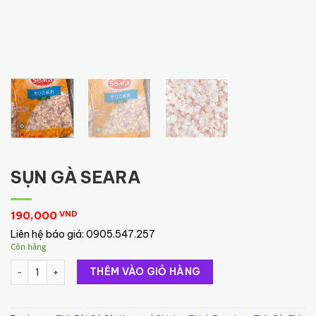
SỤN GÀ SEARA
190,000
VND
Liên hệ báo giá:
0905.547.257
Còn hàng
SỤN GÀ SEARA số lượng
THÊM VÀO GIỎ HÀNG