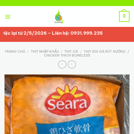
Skip
to
content
0
lại từ 2/5/2026 – Liên hệ: 0931.999.235
TRANG CHỦ
/
THỊT NHẬP KHẨU
/
THỊT GÀ
/
THỊT ĐÙI GÀ RÚT XƯƠNG /
CHICKEN THICH BONELESS