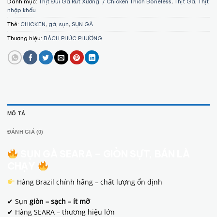
Danh mục:
Thịt Đùi Gà Rút Xương / Chicken Thich Boneless
,
Thịt Gà
,
Thịt
nhập khẩu
Thẻ:
CHICKEN
,
gà
,
sụn
,
SỤN GÀ
Thương hiệu:
BÁCH PHÚC PHƯƠNG
MÔ TẢ
ĐÁNH GIÁ (0)
SỤN GÀ SEARA – GIÒN SỰT, BÁN LÀ
CHẠY
Hàng Brazil chính hãng – chất lượng ổn định
✔ Sụn
giòn – sạch – ít mỡ
✔ Hàng SEARA – thương hiệu lớn