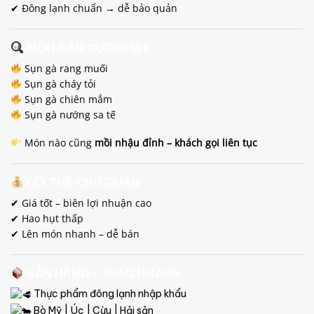
✔ Đông lạnh chuẩn → dễ bảo quản
MÓN BÁN CỰC CHẠY
Sụn gà rang muối
Sụn gà cháy tỏi
Sụn gà chiên mắm
Sụn gà nướng sa tế
Món nào cũng
mồi nhậu đỉnh – khách gọi liên tục
LỢI THẾ CHO QUÁN
✔ Giá tốt – biên lợi nhuận cao
✔ Hao hụt thấp
✔ Lên món nhanh – dễ bán
SẴN HÀNG – GIAO NHANH
Thực phẩm đông lạnh nhập khẩu
Bò Mỹ | Úc | Cừu | Hải sản