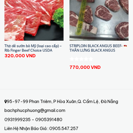
Thịt dẻ sườn bò Mỹ (loại cao cấp) –
STRIPLOIN BLACK ANGUS BEEF-
Rib Finger Beef Choice USDA
THĂN LƯNG BLACK ANGUS
320,000
VND
Được xếp
770,000
VND
hạng
5.00
5 sao
95-97-99 Phan Triêm, P Hòa Xuân,Q. Cẩm Lệ, Đà Nẵng
bachphucphuong@gmail.com
0931999235 – 0905391480
Liên Hệ Nhận Báo Giá : 0905.547.257