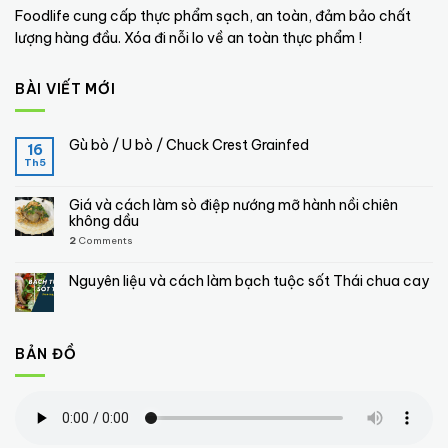
Foodlife cung cấp thực phẩm sạch, an toàn, đảm bảo chất
lượng hàng đầu. Xóa đi nỗi lo về an toàn thực phẩm !
BÀI VIẾT MỚI
Gù bò / U bò / Chuck Crest Grainfed
16
Th5
Giá và cách làm sò điệp nướng mỡ hành nồi chiên
không dầu
2
Comments
Nguyên liệu và cách làm bạch tuộc sốt Thái chua cay
BẢN ĐỒ