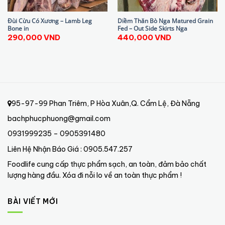
Đùi Cừu Có Xương – Lamb Leg
Diềm Thăn Bò Nga Matured Grain
Bone in
Fed – Out Side Skirts Nga
290,000
VND
440,000
VND
95-97-99 Phan Triêm, P Hòa Xuân,Q. Cẩm Lệ, Đà Nẵng
bachphucphuong@gmail.com
0931999235 – 0905391480
Liên Hệ Nhận Báo Giá : 0905.547.257
Foodlife cung cấp thực phẩm sạch, an toàn, đảm bảo chất
lượng hàng đầu. Xóa đi nỗi lo về an toàn thực phẩm !
BÀI VIẾT MỚI