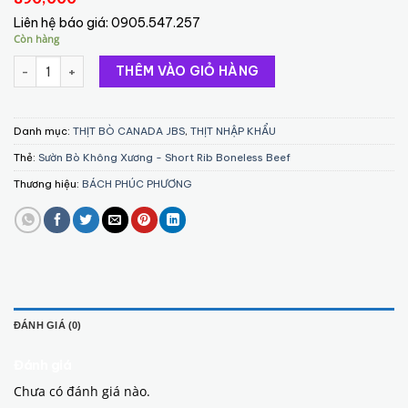
Liên hệ báo giá:
0905.547.257
Còn hàng
Sườn Bò Không Xương - Short Rib Boneless Beef (3A EXCEL) số 
THÊM VÀO GIỎ HÀNG
Danh mục:
THỊT BÒ CANADA JBS
,
THỊT NHẬP KHẨU
Thẻ:
Sườn Bò Không Xương - Short Rib Boneless Beef
Thương hiệu:
BÁCH PHÚC PHƯƠNG
ĐÁNH GIÁ (0)
Đánh giá
Chưa có đánh giá nào.