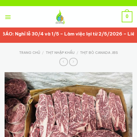
Skip
to
content
0
Nghỉ lễ 30/4 và 1/5 – Làm việc lại từ 2/5/2026 – Liên hệ
TRANG CHỦ
/
THỊT NHẬP KHẨU
/
THỊT BÒ CANADA JBS