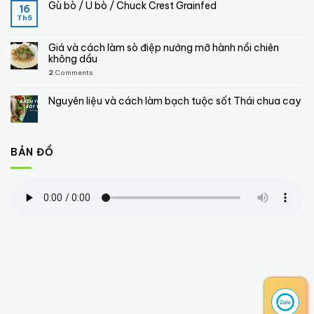
Gù bò / U bò / Chuck Crest Grainfed
16
Th5
Giá và cách làm sò điệp nướng mỡ hành nồi chiên
không dầu
2
Comments
Nguyên liệu và cách làm bạch tuộc sốt Thái chua cay
BẢN ĐỒ