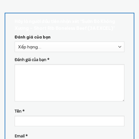
Hãy là người đầu tiên nhận xét “Sườn Bò Không
Xương – Short Rib Boneless Beef (3A EXCEL)”
Đánh giá của bạn
Đánh giá của bạn
*
Tên
*
Email
*