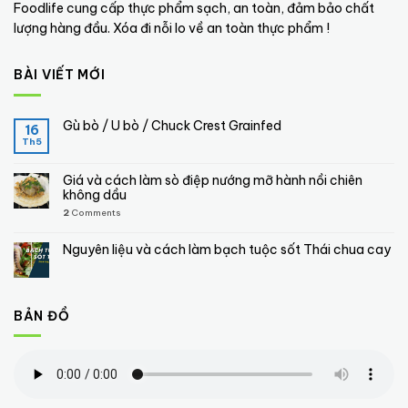
Foodlife cung cấp thực phẩm sạch, an toàn, đảm bảo chất
lượng hàng đầu. Xóa đi nỗi lo về an toàn thực phẩm !
BÀI VIẾT MỚI
Gù bò / U bò / Chuck Crest Grainfed
16
Th5
Giá và cách làm sò điệp nướng mỡ hành nồi chiên
không dầu
2
Comments
Nguyên liệu và cách làm bạch tuộc sốt Thái chua cay
BẢN ĐỒ