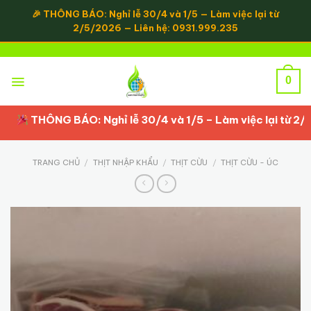
Skip
to
content
0
THÔNG BÁO: Nghỉ lễ 30/4 và 1/5 – Làm việc lại từ 2/5/202
TRANG CHỦ
/
THỊT NHẬP KHẨU
/
THỊT CỪU
/
THỊT CỪU - ÚC