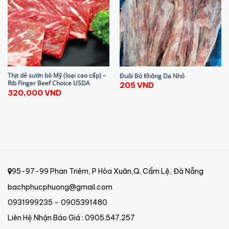
Thịt dẻ sườn bò Mỹ (loại cao cấp) –
Đuôi Bò Không Da Nhỏ
Rib Finger Beef Choice USDA
205
VND
320,000
VND
95-97-99 Phan Triêm, P Hòa Xuân,Q. Cẩm Lệ, Đà Nẵng
bachphucphuong@gmail.com
0931999235 – 0905391480
Liên Hệ Nhận Báo Giá : 0905.547.257