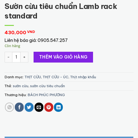
Sườn cừu tiêu chuẩn Lamb rack
standard
430,000
VND
Liên hệ báo giá:
0905.547.257
Còn hàng
Sườn cừu tiêu chuẩn Lamb rack standard số lượng
THÊM VÀO GIỎ HÀNG
Danh mục:
THỊT CỪU
,
THỊT CỪU - ÚC
,
Thịt nhập khẩu
Thẻ:
sườn cừu
,
sườn cừu tiêu chuẩn
Thương hiệu:
BÁCH PHÚC PHƯƠNG