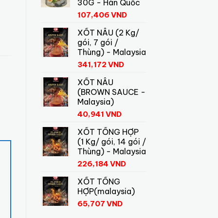
30G - Hàn Quốc
107,406
VND
XỐT NÂU (2 Kg/
gói, 7 gói /
Thùng) - Malaysia
341,172
VND
XỐT NÂU
(BROWN SAUCE -
Malaysia)
40,941
VND
XỐT TỔNG HỢP
(1 Kg/ gói, 14 gói /
Thùng) - Malaysia
226,184
VND
XỐT TỔNG
HỢP(malaysia)
65,707
VND