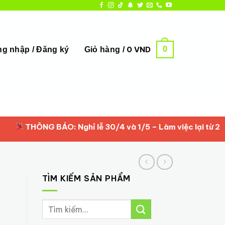
0
0
VND
g nhập / Đăng ký
Giỏ hàng /
THÔNG BÁO: Nghỉ lễ 30/4 và 1/5 – Làm việc lại từ 2/5/20
TÌM KIẾM SẢN PHẨM
Tìm
kiếm: