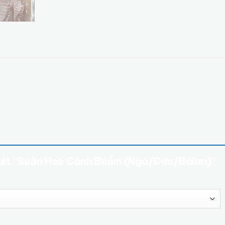
n xét “Sườn Heo Cánh Buồm (Nga/Đức/Balan)”