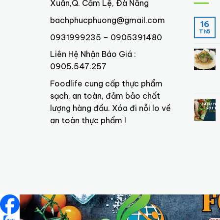
Xuân,Q. Cẩm Lệ, Đà Nẵng
bachphucphuong@gmail.com
16
Th5
0931999235 – 0905391480
Liên Hệ Nhận Báo Giá :
0905.547.257
Foodlife cung cấp thực phẩm
sạch, an toàn, đảm bảo chất
lượng hàng đầu. Xóa đi nỗi lo về
an toàn thực phẩm !