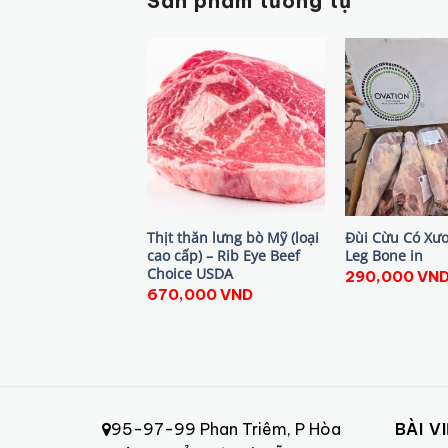
Sản phẩm tương tự
Thịt thăn lưng bò Mỹ (loại
Đùi Cừu Có Xư
cao cấp) – Rib Eye Beef
Leg Bone in
Choice USDA
290,000
VN
670,000
VND
95-97-99 Phan Triêm, P Hòa
BÀI V