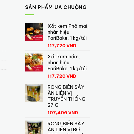
SẢN PHẨM ƯA CHUỘNG
Xốt kem Phô mai,
g
nhãn hiệu
FariBake, 1 kg/túi
117,720
VND
Xốt kem nấm,
nhãn hiệu
FariBake, 1 kg/túi
117,720
VND
RONG BIỂN SẤY
ĂN LIỀN VỊ
TRUYỀN THỐNG
27 G
107,406
VND
RONG BIỂN SẤY
ĂN LIỀN VỊ BƠ