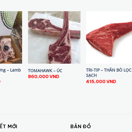
ơng – Lamb
TRI-TIP – THĂN BÒ LỌC
TOMAHAWK – ÚC
SẠCH
860,000
VND
D
415,000
VND
IẾT MỚI
BẢN ĐỒ