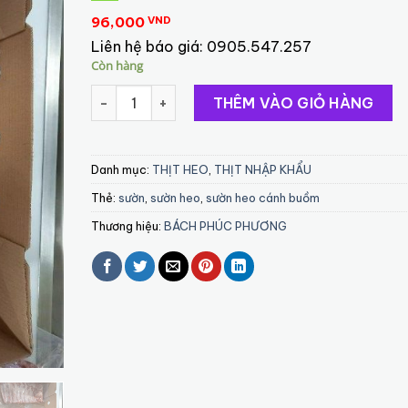
96,000
VND
Liên hệ báo giá:
0905.547.257
Còn hàng
Sườn Heo Cánh Buồm (Nga/Đức/Balan) số lượn
THÊM VÀO GIỎ HÀNG
Danh mục:
THỊT HEO
,
THỊT NHẬP KHẨU
Thẻ:
sườn
,
sườn heo
,
sườn heo cánh buồm
Thương hiệu:
BÁCH PHÚC PHƯƠNG