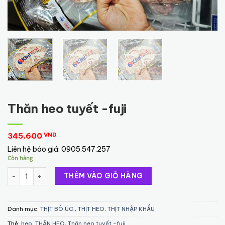
Thăn heo tuyết -fuji
345,600
VND
Liên hệ báo giá:
0905.547.257
Còn hàng
Thăn heo tuyết -fuji số lượng
THÊM VÀO GIỎ HÀNG
Danh mục:
THỊT BÒ ÚC.
,
THỊT HEO
,
THỊT NHẬP KHẨU
Thẻ:
heo
,
THĂN HEO
,
Thăn heo tuyết -fuji