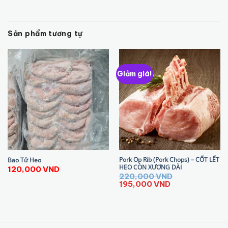
Sản phẩm tương tự
Giảm giá!
Pork Op Rib (Pork Chops) – CỐT LẾT
Bao Tử Heo
HEO CÒN XƯƠNG DÀI
120,000
VND
220,000
VND
Giá
Giá
195,000
VND
gốc
hiện
là:
tại
220,000 VND.
là:
195,000 VND.