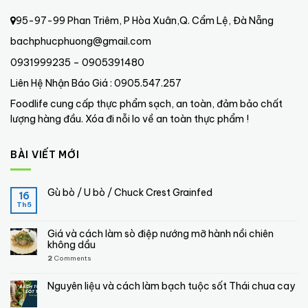
95-97-99 Phan Triêm, P Hòa Xuân,Q. Cẩm Lệ, Đà Nẵng
bachphucphuong@gmail.com
0931999235 – 0905391480
Liên Hệ Nhận Báo Giá : 0905.547.257
Foodlife cung cấp thực phẩm sạch, an toàn, đảm bảo chất
lượng hàng đầu. Xóa đi nỗi lo về an toàn thực phẩm !
BÀI VIẾT MỚI
Gù bò / U bò / Chuck Crest Grainfed
16
Th5
Giá và cách làm sò điệp nướng mỡ hành nồi chiên
không dầu
2
Comments
Nguyên liệu và cách làm bạch tuộc sốt Thái chua cay