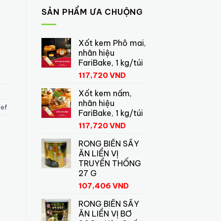
SẢN PHẨM ƯA CHUỘNG
Xốt kem Phô mai,
nhãn hiệu
FariBake, 1 kg/túi
117,720
VND
Xốt kem nấm,
nhãn hiệu
eef
FariBake, 1 kg/túi
117,720
VND
RONG BIỂN SẤY
ĂN LIỀN VỊ
TRUYỀN THỐNG
27 G
107,406
VND
RONG BIỂN SẤY
ĂN LIỀN VỊ BƠ