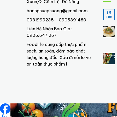
Xuân,Q. Cẩm Lệ, Đà Nẵng
bachphucphuong@gmail.com
16
Th5
0931999235 – 0905391480
Liên Hệ Nhận Báo Giá :
0905.547.257
Foodlife cung cấp thực phẩm
sạch, an toàn, đảm bảo chất
lượng hàng đầu. Xóa đi nỗi lo về
an toàn thực phẩm !