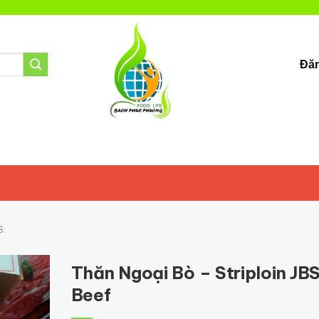
Đăn
S.
Thăn Ngoại Bò – Striploin JB
Beef