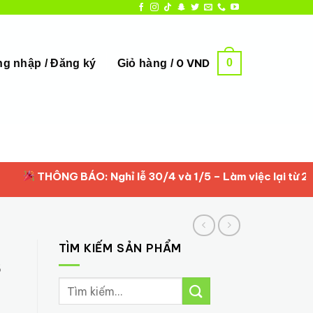
0
0
VND
g nhập / Đăng ký
Giỏ hàng /
THÔNG BÁO: Nghỉ lễ 30/4 và 1/5 – Làm việc lại từ 2/5/202
TÌM KIẾM SẢN PHẨM
S
Tìm
kiếm: