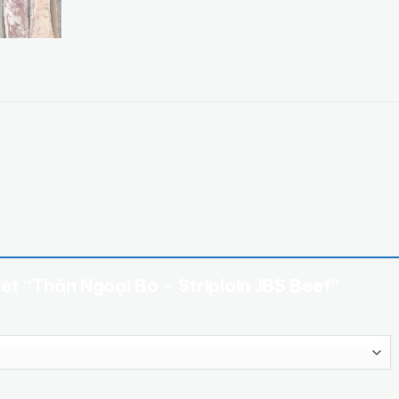
xét “Thăn Ngoại Bò – Striploin JBS Beef”