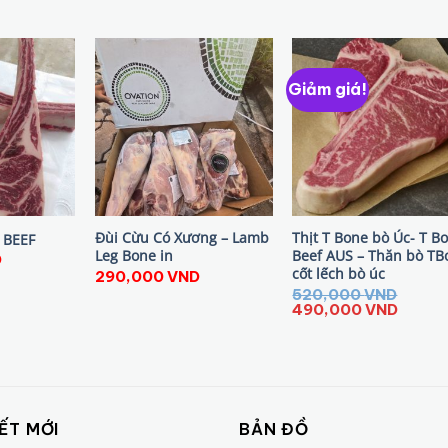
Giảm giá!
Đùi Cừu Có Xương – Lamb
Thịt T Bone bò Úc- T B
BEEF
Leg Bone in
Beef AUS – Thăn bò TB
D
cốt lếch bò úc
290,000
VND
520,000
VND
Giá
Giá
490,000
VND
gốc
hiện
là:
tại
520,000 VND.
là:
490,0
IẾT MỚI
BẢN ĐỒ