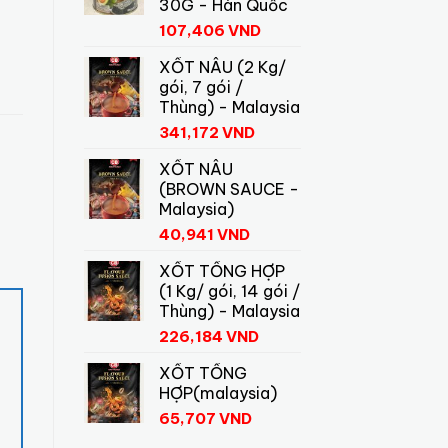
30G - Hàn Quốc
107,406
VND
XỐT NÂU (2 Kg/
gói, 7 gói /
Thùng) - Malaysia
341,172
VND
XỐT NÂU
(BROWN SAUCE -
Malaysia)
40,941
VND
XỐT TỔNG HỢP
(1 Kg/ gói, 14 gói /
Thùng) - Malaysia
226,184
VND
XỐT TỔNG
HỢP(malaysia)
65,707
VND