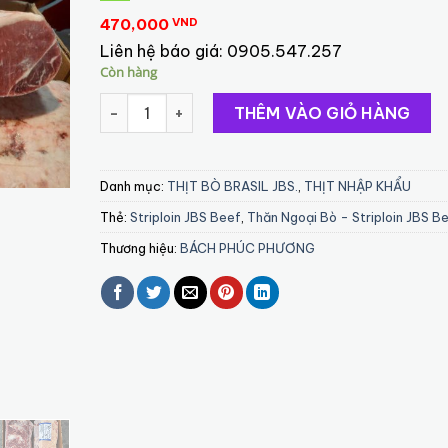
470,000
VND
Liên hệ báo giá:
0905.547.257
Còn hàng
Thăn Ngoại Bò - Striploin JBS Beef số lượng
THÊM VÀO GIỎ HÀNG
Danh mục:
THỊT BÒ BRASIL JBS.
,
THỊT NHẬP KHẨU
Thẻ:
Striploin JBS Beef
,
Thăn Ngoại Bò - Striploin JBS B
Thương hiệu:
BÁCH PHÚC PHƯƠNG