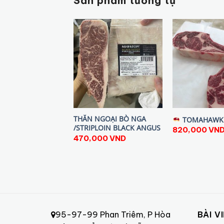
Sản phẩm tương tự
THĂN NGOẠI BÒ NGA
TOMAHAWK 
/STRIPLOIN BLACK ANGUS
820,000
VN
470,000
VND
95-97-99 Phan Triêm, P Hòa
BÀI V