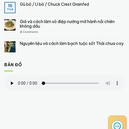
Gù bò / U bò / Chuck Crest Grainfed
16
Th5
Giá và cách làm sò điệp nướng mỡ hành nồi chiên
không dầu
2
Comments
Nguyên liệu và cách làm bạch tuộc sốt Thái chua cay
BẢN ĐỒ