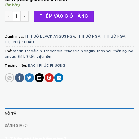
Còn hàng
Thăn Nội bò Black Angus Nga - Tenderloin Russia Black Angus s
THÊM VÀO GIỎ HÀNG
Danh mục:
THỊT BÒ BLACK ANGUS NGA
,
THỊT BÒ NGA
,
THỊT BÒ NGA
,
THỊT NHẬP KHẨU
Thẻ:
steak
,
tendẻloin
,
tenderloin
,
tenderloin angus
,
thăn noi
,
thăn nọi bò
angus
,
thì bít tết
,
thịt mềm
Thương hiệu:
BÁCH PHÚC PHƯƠNG
MÔ TẢ
ĐÁNH GIÁ (0)
1. Thăn nội là phần nào?