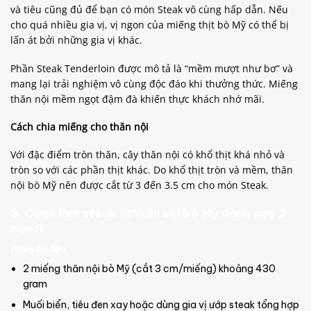
và tiêu cũng đủ để bạn có món Steak vô cùng hấp dẫn. Nếu
cho quá nhiều gia vị, vị ngon của miếng thịt bò Mỹ có thể bị
lấn át bởi những gia vị khác.
Phần Steak Tenderloin được mô tả là “mềm mượt như bơ” và
mang lại trải nghiệm vô cùng độc đáo khi thưởng thức. Miếng
thăn nội mềm ngọt đậm đà khiến thực khách nhớ mãi.
Cách chia miếng cho thăn nội
Với đặc điểm tròn thăn, cây thăn nội có khổ thịt khá nhỏ và
tròn so với các phần thịt khác. Do khổ thịt tròn và mềm, thăn
nội bò Mỹ nên được cắt từ 3 đến 3.5 cm cho món Steak.
3. Cách làm steak từ thăn nội bò Mỹ dành cho 2
người
Nguyên liệu
2 miếng thăn nội bò Mỹ (cắt 3 cm/miếng) khoảng 430
gram
Muối biển, tiêu đen xay hoặc dùng gia vị ướp steak tổng hợp