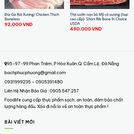
Đùi Gà Rút Xương/ Chicken Thich
Thịt sườn non bò Mỹ có xương (loại
Boneless
cao cấp)- Short Rib Bone In Choice
USDA
92,000
VND
490,000
VND
95-97-99 Phan Triêm, P Hòa Xuân,Q. Cẩm Lệ, Đà Nẵng
bachphucphuong@gmail.com
0931999235 – 0905391480
Liên Hệ Nhận Báo Giá : 0905.547.257
Foodlife cung cấp thực phẩm sạch, an toàn, đảm bảo chất
lượng hàng đầu. Xóa đi nỗi lo về an toàn thực phẩm !
BÀI VIẾT MỚI