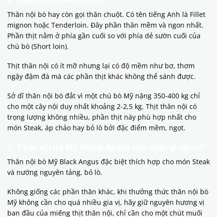
Thăn nội bò hay còn gọi thăn chuột. Có tên tiếng Anh là Fillet
mignon hoặc Tenderloin. Đây phần thăn mềm và ngon nhất.
Phần thịt nằm ở phía gần cuối so với phía dẻ sườn cuối của
chú bò (Short loin).
Thịt thăn nội có ít mỡ nhưng lại có độ mềm như bơ, thơm
ngậy đậm đà mà các phần thịt khác không thể sánh được.
Sở dĩ thăn nội bò đắt vì một chú bò Mỹ nặng 350-400 kg chỉ
cho một cây nội duy nhất khoảng 2-2,5 kg. Thịt thăn nội có
trọng lượng không nhiều, phần thịt này phù hợp nhất cho
món Steak, áp chảo hay bỏ lò bởi đặc điểm mềm, ngọt.
2. Thăn nội bò Mỹ Black Angus làm món gì ngon?
Thăn nội bò Mỹ Black Angus đặc biệt thích hợp cho món Steak
và nướng nguyên tảng, bỏ lò.
Không giống các phần thăn khác, khi thưởng thức thăn nội bò
Mỹ không cần cho quá nhiều gia vị, hãy giữ nguyên hương vị
ban đầu của miếng thịt thăn nội, chỉ cần cho một chút muối