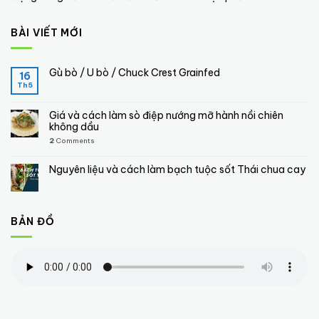
BÀI VIẾT MỚI
Gù bò / U bò / Chuck Crest Grainfed
16
Th5
Giá và cách làm sò điệp nướng mỡ hành nồi chiên
không dầu
2
Comments
Nguyên liệu và cách làm bạch tuộc sốt Thái chua cay
BẢN ĐỒ