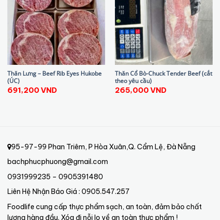
Thăn Lưng – Beef Rib Eyes Hukobe
Thăn Cổ Bò-Chuck Tender Beef (cắt
(ÚC)
theo yêu cầu)
691,200
VND
265,000
VND
95-97-99 Phan Triêm, P Hòa Xuân,Q. Cẩm Lệ, Đà Nẵng
bachphucphuong@gmail.com
0931999235 – 0905391480
Liên Hệ Nhận Báo Giá : 0905.547.257
Foodlife cung cấp thực phẩm sạch, an toàn, đảm bảo chất
lượng hàng đầu. Xóa đi nỗi lo về an toàn thực phẩm !