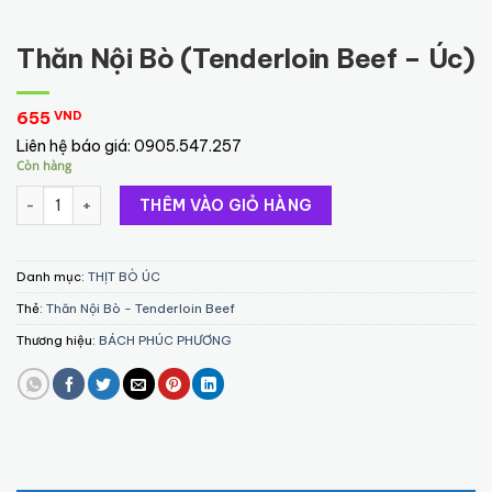
Thăn Nội Bò (Tenderloin Beef – Úc)
655
VND
Liên hệ báo giá:
0905.547.257
Còn hàng
Thăn Nội Bò (Tenderloin Beef - Úc) số lượng
THÊM VÀO GIỎ HÀNG
Danh mục:
THỊT BÒ ÚC
Thẻ:
Thăn Nội Bò - Tenderloin Beef
Thương hiệu:
BÁCH PHÚC PHƯƠNG