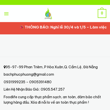
Skip
to
content
0
THÔNG BÁO: Nghỉ lễ 30/4 và 1/5 – Làm việc lạ
95-97-99 Phan Triêm, P Hòa Xuân,Q. Cẩm Lệ, Đà Nẵng
bachphucphuong@gmail.com
0931999235 – 0905391480
Liên Hệ Nhận Báo Giá : 0905.547.257
Foodlife cung cấp thực phẩm sạch, an toàn, đảm bảo chất
lượng hàng đầu. Xóa đi nỗi lo về an toàn thực phẩm !