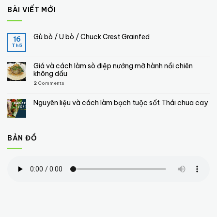
BÀI VIẾT MỚI
Gù bò / U bò / Chuck Crest Grainfed
16
Th5
Giá và cách làm sò điệp nướng mỡ hành nồi chiên
không dầu
2
Comments
Nguyên liệu và cách làm bạch tuộc sốt Thái chua cay
BẢN ĐỒ