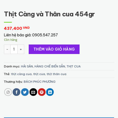
Thịt Càng và Thân cua 454gr
437,400
VND
Liên hệ báo giá:
0905.547.257
Còn hàng
Thịt Càng và Thân cua 454gr số lượng
THÊM VÀO GIỎ HÀNG
Danh mục:
HẢI SẢN
,
HÀNG CHẾ BIẾN SẲN
,
THỊT CUA
Thẻ:
thịt càng cua
,
thịt cua
,
thịt thân cua
Thương hiệu:
BÁCH PHÚC PHƯƠNG