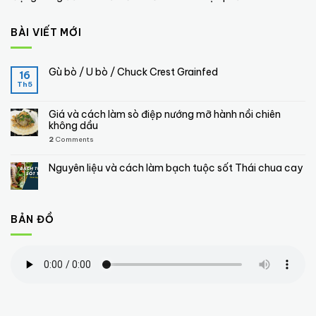
BÀI VIẾT MỚI
Gù bò / U bò / Chuck Crest Grainfed
16
Th5
Giá và cách làm sò điệp nướng mỡ hành nồi chiên
không dầu
2
Comments
Nguyên liệu và cách làm bạch tuộc sốt Thái chua cay
BẢN ĐỒ