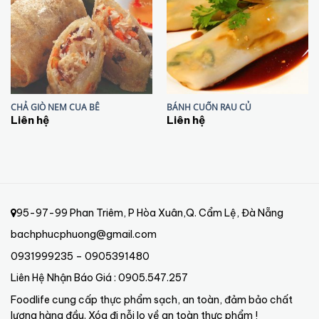
CHẢ GIÒ NEM CUA BÊ
BÁNH CUỐN RAU CỦ
Liên hệ
Liên hệ
95-97-99 Phan Triêm, P Hòa Xuân,Q. Cẩm Lệ, Đà Nẵng
bachphucphuong@gmail.com
0931999235 – 0905391480
Liên Hệ Nhận Báo Giá : 0905.547.257
Foodlife cung cấp thực phẩm sạch, an toàn, đảm bảo chất
lượng hàng đầu. Xóa đi nỗi lo về an toàn thực phẩm !