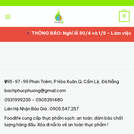
Skip
to
content
0
THÔNG BÁO: Nghỉ lễ 30/4 và 1/5 – Làm việc lạ
95-97-99 Phan Triêm, P Hòa Xuân,Q. Cẩm Lệ, Đà Nẵng
bachphucphuong@gmail.com
0931999235 – 0905391480
Liên Hệ Nhận Báo Giá : 0905.547.257
Foodlife cung cấp thực phẩm sạch, an toàn, đảm bảo chất
lượng hàng đầu. Xóa đi nỗi lo về an toàn thực phẩm !