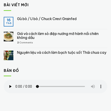
BÀI VIẾT MỚI
Gù bò / U bò / Chuck Crest Grainfed
16
Th5
Giá và cách làm sò điệp nướng mỡ hành nồi chiên
không dầu
2
Comments
Nguyên liệu và cách làm bạch tuộc sốt Thái chua cay
BẢN ĐỒ