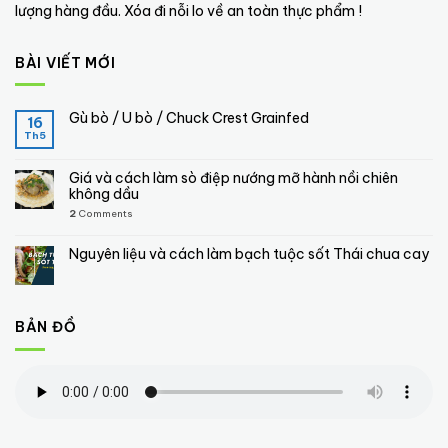
lượng hàng đầu. Xóa đi nỗi lo về an toàn thực phẩm !
BÀI VIẾT MỚI
Gù bò / U bò / Chuck Crest Grainfed
16
Th5
Giá và cách làm sò điệp nướng mỡ hành nồi chiên
không dầu
2
Comments
Nguyên liệu và cách làm bạch tuộc sốt Thái chua cay
BẢN ĐỒ