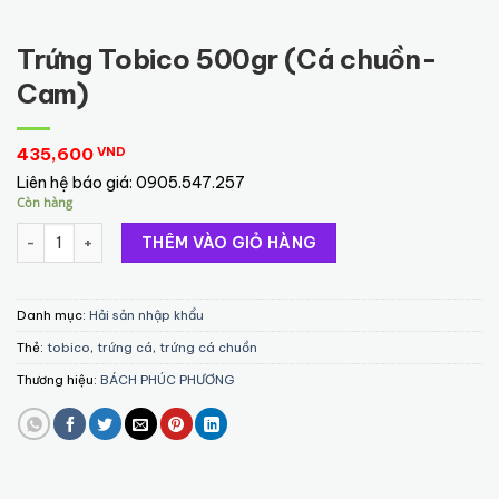
Trứng Tobico 500gr (Cá chuồn-
Cam)
435,600
VND
Liên hệ báo giá:
0905.547.257
Còn hàng
Trứng Tobico 500gr (Cá chuồn-Cam) số lượng
THÊM VÀO GIỎ HÀNG
Danh mục:
Hải sản nhập khẩu
Thẻ:
tobico
,
trứng cá
,
trứng cá chuồn
Thương hiệu:
BÁCH PHÚC PHƯƠNG