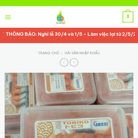
Skip
to
content
0
HÔNG BÁO: Nghỉ lễ 30/4 và 1/5 – Làm việc lại từ 2/5/2026
TRANG CHỦ
/
HẢI SẢN NHẬP KHẨU