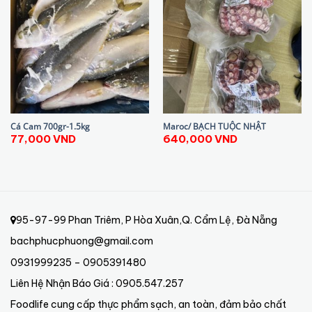
Cá Cam 700gr-1.5kg
Maroc/ BẠCH TUỘC NHẬT
77,000
VND
640,000
VND
95-97-99 Phan Triêm, P Hòa Xuân,Q. Cẩm Lệ, Đà Nẵng
bachphucphuong@gmail.com
0931999235 – 0905391480
Liên Hệ Nhận Báo Giá : 0905.547.257
Foodlife cung cấp thực phẩm sạch, an toàn, đảm bảo chất