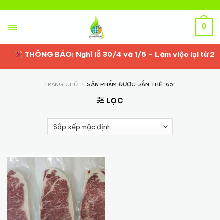
Skip
to
content
0
THÔNG BÁO: Nghỉ lễ 30/4 và 1/5 – Làm việc lại từ 2/
TRANG CHỦ
/
SẢN PHẨM ĐƯỢC GẮN THẺ “A5”
LỌC