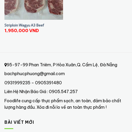
Striploin Wagyu A3 Beef
1,950,000
VND
95-97-99 Phan Triêm, P Hòa Xuân,Q. Cẩm Lệ, Đà Nẵng
bachphucphuong@gmail.com
0931999235 – 0905391480
Liên Hệ Nhận Báo Giá : 0905.547.257
Foodlife cung cấp thực phẩm sạch, an toàn, đảm bảo chất
lượng hàng đầu. Xóa đi nỗi lo về an toàn thực phẩm !
BÀI VIẾT MỚI