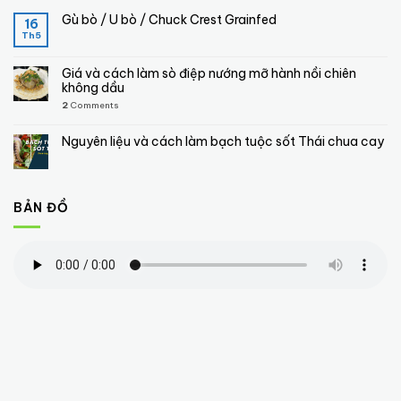
Gù bò / U bò / Chuck Crest Grainfed
16
Th5
Giá và cách làm sò điệp nướng mỡ hành nồi chiên
không dầu
2
Comments
Nguyên liệu và cách làm bạch tuộc sốt Thái chua cay
BẢN ĐỒ