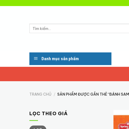
Skip
to
content
Tìm
kiếm:
Danh mục sản phẩm
TRANG CHỦ
/
SẢN PHẨM ĐƯỢC GẮN THẺ “BÁNH SAM
LỌC THEO GIÁ
Giá
Giá