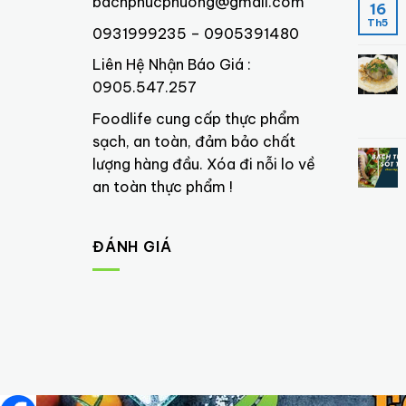
bachphucphuong@gmail.com
16
Th5
0931999235 – 0905391480
Liên Hệ Nhận Báo Giá :
0905.547.257
Foodlife cung cấp thực phẩm
sạch, an toàn, đảm bảo chất
lượng hàng đầu. Xóa đi nỗi lo về
an toàn thực phẩm !
ĐÁNH GIÁ