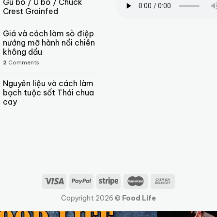
Gù bò / U bò / Chuck
Crest Grainfed
Giá và cách làm sò điệp
nướng mỡ hành nồi chiên
không dầu
2
Comments
Nguyên liệu và cách làm
bạch tuộc sốt Thái chua
cay
Copyright 2026 ©
Food Life