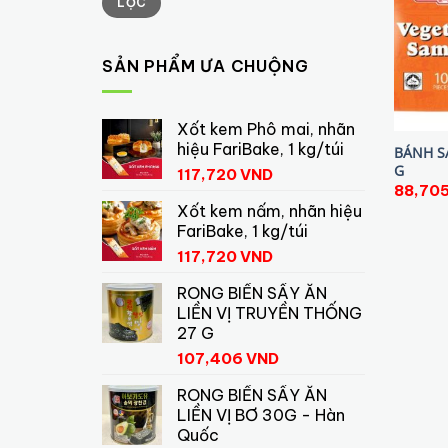
LỌC
tối
tối
thiểu
đa
SẢN PHẨM ƯA CHUỘNG
Xốt kem Phô mai, nhãn
hiệu FariBake, 1 kg/túi
BÁNH S
G
117,720
VND
88,70
Xốt kem nấm, nhãn hiệu
FariBake, 1 kg/túi
117,720
VND
RONG BIỂN SẤY ĂN
LIỀN VỊ TRUYỀN THỐNG
27 G
107,406
VND
RONG BIỂN SẤY ĂN
LIỀN VỊ BƠ 30G - Hàn
Quốc