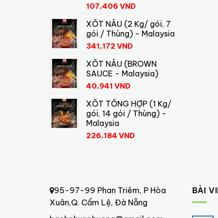
107,406
VND
XỐT NÂU (2 Kg/ gói, 7
gói / Thùng) - Malaysia
341,172
VND
XỐT NÂU (BROWN
SAUCE - Malaysia)
40,941
VND
XỐT TỔNG HỢP (1 Kg/
gói, 14 gói / Thùng) -
Malaysia
226,184
VND
95-97-99 Phan Triêm, P Hòa
BÀI V
Xuân,Q. Cẩm Lệ, Đà Nẵng