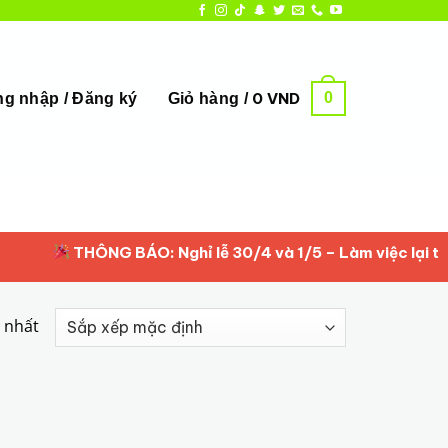
0
0
VND
g nhập / Đăng ký
Giỏ hàng /
THÔNG BÁO: Nghỉ lễ 30/4 và 1/5 – Làm việc lại từ 2/
y nhất