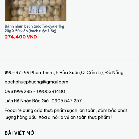
Bánh nhân bạch tuộc Takoyaki 1kg
20g X 50 viên (bạch tuộc 1.6g)
274,400
VND
95-97-99 Phan Triêm, P Hòa Xuân,Q. Cẩm Lệ, Đà Nẵng
bachphucphuong@gmail.com
0931999235 – 0905391480
Liên Hệ Nhận Báo Giá : 0905.547.257
Foodlife cung cấp thực phẩm sạch, an toàn, đảm bảo chất
lượng hàng đầu. Xóa đi nỗi lo về an toàn thực phẩm !
BÀI VIẾT MỚI