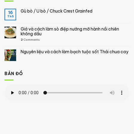
Gù bò / U bò / Chuck Crest Grainfed
16
Th5
Giá và cách làm sò điệp nướng mỡ hành nồi chiên
không dầu
2
Comments
Nguyên liệu và cách làm bạch tuộc sốt Thái chua cay
BẢN ĐỒ