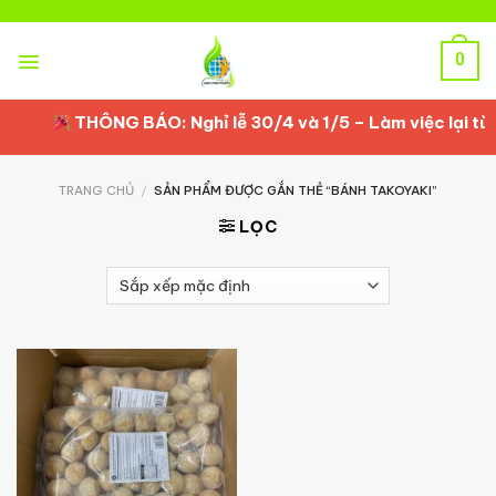
Skip
to
content
0
THÔNG BÁO: Nghỉ lễ 30/4 và 1/5 – Làm việc lại từ 
TRANG CHỦ
/
SẢN PHẨM ĐƯỢC GẮN THẺ “BÁNH TAKOYAKI”
LỌC