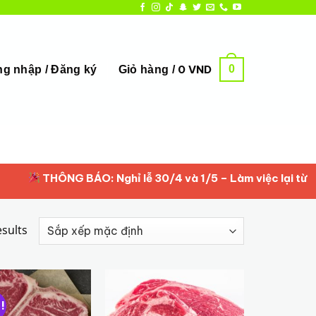
0
0
VND
g nhập / Đăng ký
Giỏ hàng /
THÔNG BÁO: Nghỉ lễ 30/4 và 1/5 – Làm việc lại từ 2/5/
esults
!