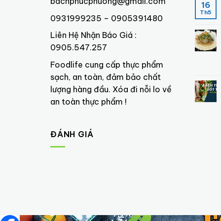
bachphucphuong@gmail.com
16
Th5
0931999235 – 0905391480
Liên Hệ Nhận Báo Giá :
0905.547.257
Foodlife cung cấp thực phẩm
sạch, an toàn, đảm bảo chất
lượng hàng đầu. Xóa đi nỗi lo về
an toàn thực phẩm !
ĐÁNH GIÁ