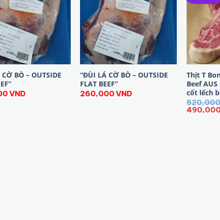
Á CỜ BÒ – OUTSIDE
“ĐÙI LÁ CỜ BÒ – OUTSIDE
Thịt T Bo
EEF”
FLAT BEEF”
Beef AUS 
cốt lếch 
00
VND
260,000
VND
520,00
Giá
490,00
gốc
là:
520,000