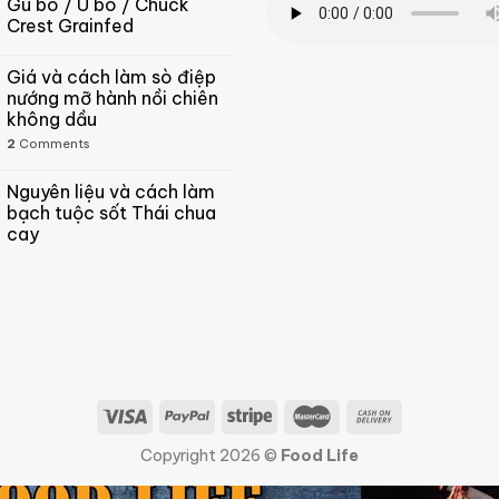
Gù bò / U bò / Chuck
Crest Grainfed
Giá và cách làm sò điệp
nướng mỡ hành nồi chiên
không dầu
2
Comments
Nguyên liệu và cách làm
bạch tuộc sốt Thái chua
cay
Copyright 2026 ©
Food Life