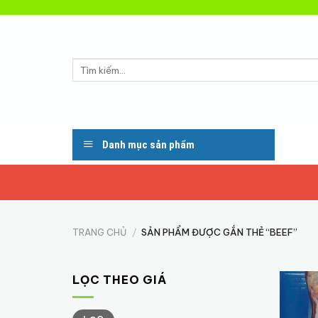
Skip
to
content
Tìm
kiếm:
Danh mục sản phẩm
TRANG CHỦ
/
SẢN PHẨM ĐƯỢC GẮN THẺ “BEEF”
LỌC THEO GIÁ
Giá
Giá