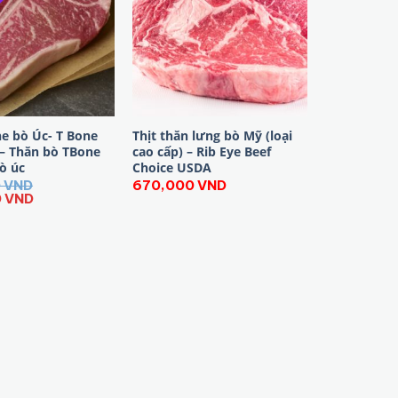
ne bò Úc- T Bone
Thịt thăn lưng bò Mỹ (loại
– Thăn bò TBone
cao cấp) – Rib Eye Beef
bò úc
Choice USDA
0
VND
670,000
VND
Giá
0
VND
hiện
tại
 VND.
là:
490,000 VND.