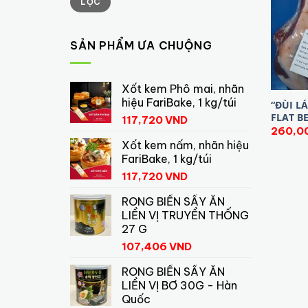
LỌC
tối
tối
thiểu
đa
SẢN PHẨM ƯA CHUỘNG
Xốt kem Phô mai, nhãn
hiệu FariBake, 1 kg/túi
“ĐÙI L
FLAT B
117,720
VND
260,0
Xốt kem nấm, nhãn hiệu
FariBake, 1 kg/túi
117,720
VND
RONG BIỂN SẤY ĂN
LIỀN VỊ TRUYỀN THỐNG
27 G
107,406
VND
RONG BIỂN SẤY ĂN
LIỀN VỊ BƠ 30G - Hàn
Quốc