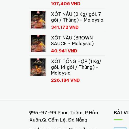
107,406
VND
XỐT NÂU (2 Kg/ gói, 7
gói / Thùng) - Malaysia
341,172
VND
XỐT NÂU (BROWN
SAUCE - Malaysia)
40,941
VND
XỐT TỔNG HỢP (1 Kg/
gói, 14 gói / Thùng) -
Malaysia
226,184
VND
95-97-99 Phan Triêm, P Hòa
BÀI V
Xuân,Q. Cẩm Lệ, Đà Nẵng