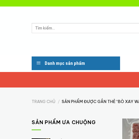
Skip
to
content
Tìm
kiếm:
Danh mục sản phẩm
TRANG CHỦ
/
SẢN PHẨM ĐƯỢC GẮN THẺ “BÒ XAY W
SẢN PHẨM ƯA CHUỘNG