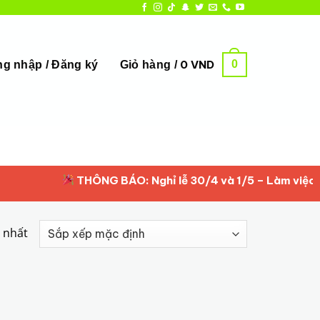
0
0
VND
g nhập / Đăng ký
Giỏ hàng /
THÔNG BÁO: Nghỉ lễ 30/4 và 1/5 – Làm việc lại t
y nhất