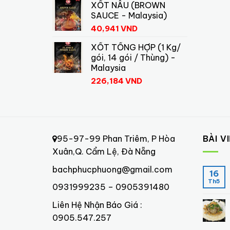
XỐT NÂU (BROWN
SAUCE - Malaysia)
40,941
VND
XỐT TỔNG HỢP (1 Kg/
gói, 14 gói / Thùng) -
Malaysia
226,184
VND
95-97-99 Phan Triêm, P Hòa
BÀI V
Xuân,Q. Cẩm Lệ, Đà Nẵng
bachphucphuong@gmail.com
16
Th5
0931999235 – 0905391480
Liên Hệ Nhận Báo Giá :
0905.547.257