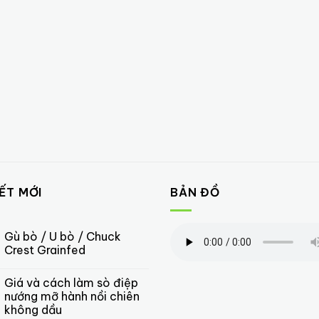
IẾT MỚI
BẢN ĐỒ
Gù bò / U bò / Chuck
Crest Grainfed
Giá và cách làm sò điệp
nướng mỡ hành nồi chiên
không dầu