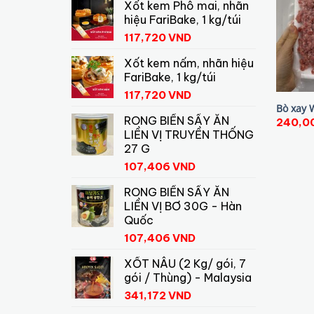
Xốt kem Phô mai, nhãn
hiệu FariBake, 1 kg/túi
117,720
VND
Xốt kem nấm, nhãn hiệu
FariBake, 1 kg/túi
117,720
VND
Bò xay 
RONG BIỂN SẤY ĂN
240,0
LIỀN VỊ TRUYỀN THỐNG
27 G
107,406
VND
RONG BIỂN SẤY ĂN
LIỀN VỊ BƠ 30G - Hàn
Quốc
107,406
VND
XỐT NÂU (2 Kg/ gói, 7
gói / Thùng) - Malaysia
341,172
VND