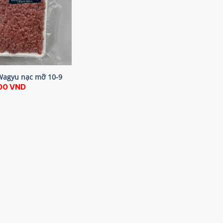
Wagyu nạc mỡ 10-9
00
VND