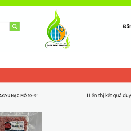
Đăn
Hiển thị kết quả du
AGYU NẠC MỠ 10-9”