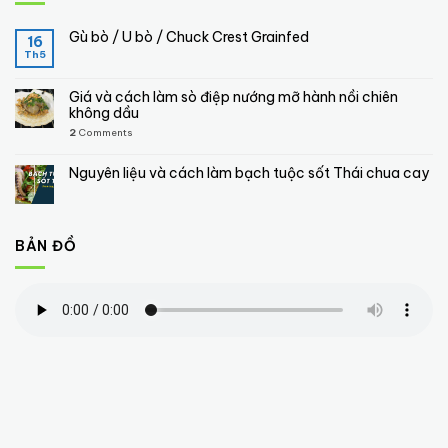
Gù bò / U bò / Chuck Crest Grainfed
16
Th5
Giá và cách làm sò điệp nướng mỡ hành nồi chiên
không dầu
2
Comments
Nguyên liệu và cách làm bạch tuộc sốt Thái chua cay
BẢN ĐỒ