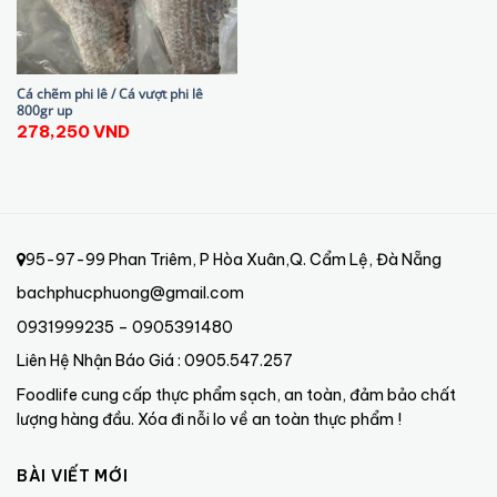
Cá chẽm phi lê / Cá vượt phi lê
800gr up
278,250
VND
95-97-99 Phan Triêm, P Hòa Xuân,Q. Cẩm Lệ, Đà Nẵng
bachphucphuong@gmail.com
0931999235 – 0905391480
Liên Hệ Nhận Báo Giá : 0905.547.257
Foodlife cung cấp thực phẩm sạch, an toàn, đảm bảo chất
lượng hàng đầu. Xóa đi nỗi lo về an toàn thực phẩm !
BÀI VIẾT MỚI