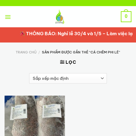
Skip
to
content
0
THÔNG BÁO: Nghỉ lễ 30/4 và 1/5 – Làm việc lại t
TRANG CHỦ
/
SẢN PHẨM ĐƯỢC GẮN THẺ “CÁ CHẼM PHI LÊ”
LỌC