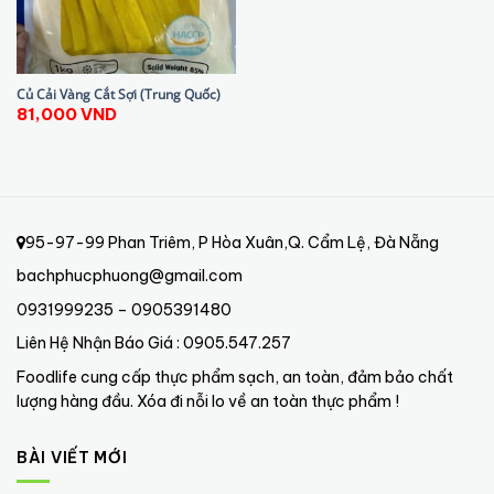
Củ Cải Vàng Cắt Sợi (Trung Quốc)
81,000
VND
95-97-99 Phan Triêm, P Hòa Xuân,Q. Cẩm Lệ, Đà Nẵng
bachphucphuong@gmail.com
0931999235 – 0905391480
Liên Hệ Nhận Báo Giá : 0905.547.257
Foodlife cung cấp thực phẩm sạch, an toàn, đảm bảo chất
lượng hàng đầu. Xóa đi nỗi lo về an toàn thực phẩm !
BÀI VIẾT MỚI