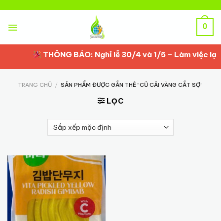
Skip
to
content
0
THÔNG BÁO: Nghỉ lễ 30/4 và 1/5 – Làm việc lại t
TRANG CHỦ
/
SẢN PHẨM ĐƯỢC GẮN THẺ “CỦ CẢI VÀNG CẮT SỢ”
LỌC