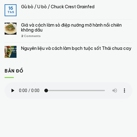
Gù bò / U bò / Chuck Crest Grainfed
16
Th5
Giá và cách làm sò điệp nướng mỡ hành nồi chiên
không dầu
2
Comments
Nguyên liệu và cách làm bạch tuộc sốt Thái chua cay
BẢN ĐỒ