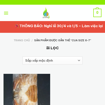
Skip
to
content
0
THÔNG BÁO: Nghỉ lễ 30/4 và 1/5 – Làm việc lại t
TRANG CHỦ
/
SẢN PHẨM ĐƯỢC GẮN THẺ “CUA SIZE 6-7”
LỌC