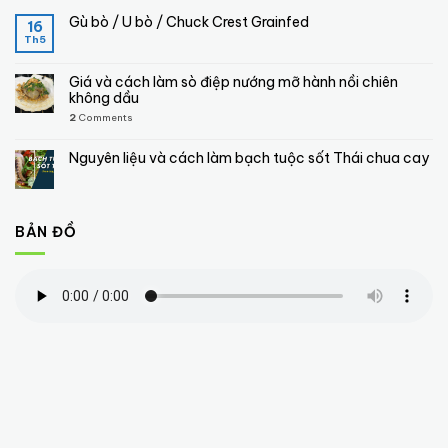
Gù bò / U bò / Chuck Crest Grainfed
16
Th5
Giá và cách làm sò điệp nướng mỡ hành nồi chiên
không dầu
2
Comments
Nguyên liệu và cách làm bạch tuộc sốt Thái chua cay
BẢN ĐỒ