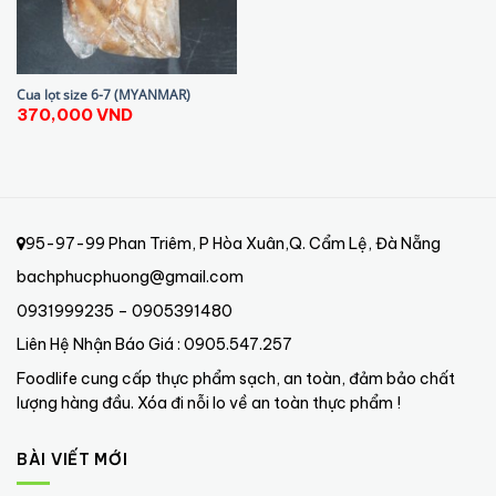
Cua lọt size 6-7 (MYANMAR)
370,000
VND
95-97-99 Phan Triêm, P Hòa Xuân,Q. Cẩm Lệ, Đà Nẵng
bachphucphuong@gmail.com
0931999235 – 0905391480
Liên Hệ Nhận Báo Giá : 0905.547.257
Foodlife cung cấp thực phẩm sạch, an toàn, đảm bảo chất
lượng hàng đầu. Xóa đi nỗi lo về an toàn thực phẩm !
BÀI VIẾT MỚI