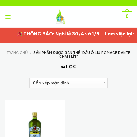
Skip
to
content
0
THÔNG BÁO: Nghỉ lễ 30/4 và 1/5 – Làm việc lại từ
TRANG CHỦ
/
SẢN PHẨM ĐƯỢC GẮN THẺ “DẦU Ô LIU POMACE DANTE
CHAI 1 LÍT”
LỌC