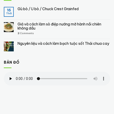
Gù bò / U bò / Chuck Crest Grainfed
16
Th5
Giá và cách làm sò điệp nướng mỡ hành nồi chiên
không dầu
2
Comments
Nguyên liệu và cách làm bạch tuộc sốt Thái chua cay
BẢN ĐỒ