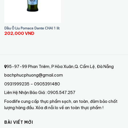
Dầu Ô Liu Pomace Dante CHAI 1 lít
202,000
VND
95-97-99 Phan Triêm, P Hòa Xuân,Q. Cẩm Lệ, Đà Nẵng
bachphucphuong@gmail.com
0931999235 – 0905391480
Liên Hệ Nhận Báo Giá : 0905.547.257
Foodlife cung cấp thực phẩm sạch, an toàn, đảm bảo chất
lượng hàng đầu. Xóa đi nỗi lo về an toàn thực phẩm !
BÀI VIẾT MỚI