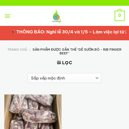
Skip
to
content
0
THÔNG BÁO: Nghỉ lễ 30/4 và 1/5 – Làm việc lại từ 2/
TRANG CHỦ
/
SẢN PHẨM ĐƯỢC GẮN THẺ “DẺ SƯỜN BÒ - RIB FINGER
BEEF”
LỌC