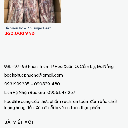
Dẻ Sườn Bò – Rib Finger Beef
360,000
VND
95-97-99 Phan Triêm, P Hòa Xuân,Q. Cẩm Lệ, Đà Nẵng
bachphucphuong@gmail.com
0931999235 – 0905391480
Liên Hệ Nhận Báo Giá : 0905.547.257
Foodlife cung cấp thực phẩm sạch, an toàn, đảm bảo chất
lượng hàng đầu. Xóa đi nỗi lo về an toàn thực phẩm !
BÀI VIẾT MỚI