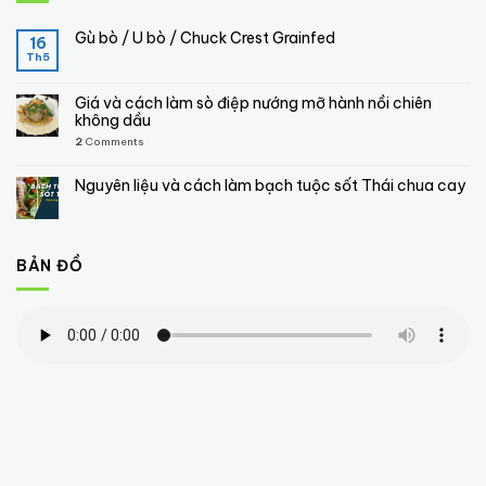
Gù bò / U bò / Chuck Crest Grainfed
16
Th5
Giá và cách làm sò điệp nướng mỡ hành nồi chiên
không dầu
2
Comments
Nguyên liệu và cách làm bạch tuộc sốt Thái chua cay
BẢN ĐỒ